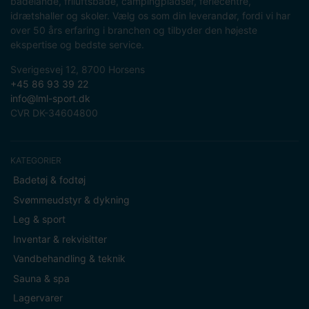
badelande, friluftsbade, campingpladser, feriecentre,
idrætshaller og skoler. Vælg os som din leverandør, fordi vi har
over 50 års erfaring i branchen og tilbyder den højeste
ekspertise og bedste service.
Sverigesvej 12, 8700 Horsens
+45 86 93 39 22
info@lml-sport.dk
CVR DK-34604800
KATEGORIER
Badetøj & fodtøj
Svømmeudstyr & dykning
Leg & sport
Inventar & rekvisitter
Vandbehandling & teknik
Sauna & spa
Lagervarer