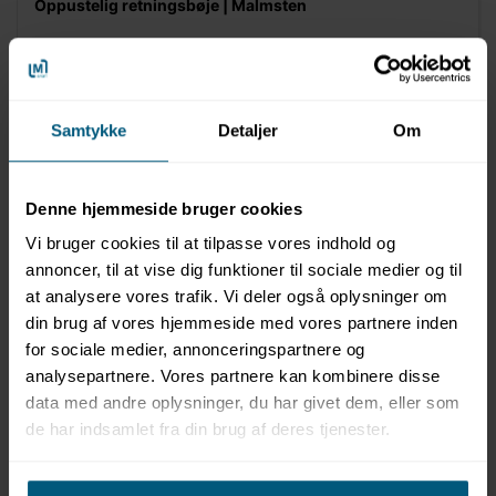
Oppustelig retningsbøje | Malmsten
Samtykke
Detaljer
Om
Denne hjemmeside bruger cookies
Vi bruger cookies til at tilpasse vores indhold og
annoncer, til at vise dig funktioner til sociale medier og til
at analysere vores trafik. Vi deler også oplysninger om
din brug af vores hjemmeside med vores partnere inden
for sociale medier, annonceringspartnere og
analysepartnere. Vores partnere kan kombinere disse
data med andre oplysninger, du har givet dem, eller som
MALMSTEN
de har indsamlet fra din brug af deres tjenester.
13022250044AP
Plastrør til håndvægt | aquafitness | Reservedel