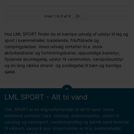
Viser 1 til 6 af 6
20
Hos LML SPORT finder du et kæmpe udvalg af udstyr til leg og
sport i svømmehaller, badelande, friluftsbade og
campingpladser. Vores udvalg omfatter bl.a. store
aktivitetsbaner og forhindringsbaner, oppustelige badedyr,
flydende skumlegetøj, udstyr til vandmotion, vandpoloudstyr
og en lang række strand- og poollegetøj til børn og barnlige
sjæle.
LML SPORT - Alt til vand
LML SPORT er en engrosforhandler af alt til vand. Vores
sortiment omfatter f.eks. badetøj, svømmeudstyr, udstyr til
vandleg og vandsport, vandbehandling og teknik samt inventar
til vådrum, sauna & spa. Vores kunder er bl.a. svømmehaller,