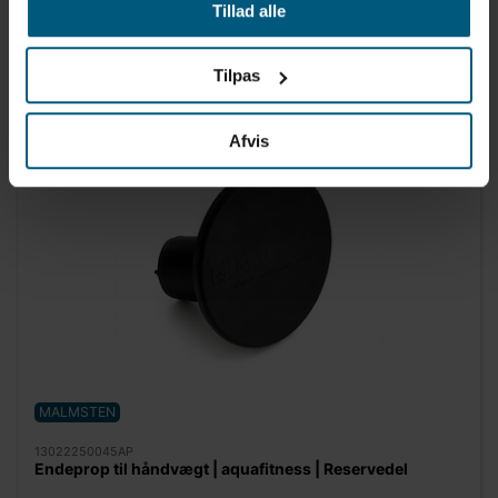
Tillad alle
Tilpas
Afvis
MALMSTEN
13022250045AP
Endeprop til håndvægt | aquafitness | Reservedel