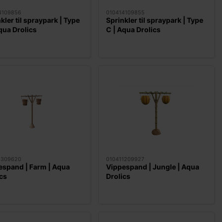
4109856
010414109855
kler til spraypark | Type
Sprinkler til spraypark | Type
qua Drolics
C | Aqua Drolics
1309620
010411209927
espand | Farm | Aqua
Vippespand | Jungle | Aqua
cs
Drolics