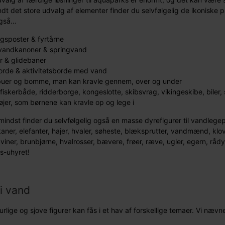
landt det store udvalg af elementer finder du selvfølgelig de ikoniske
også…
igsposter & fyrtårne
vandkanoner & springvand
r & glidebaner
rde & aktivitetsborde med vand
 buer og bomme, man kan kravle gennem, over og under
 fiskerbåde, ridderborge, kongeslotte, skibsvrag, vikingeskibe, bile
øjer, som børnene kan kravle op og lege i
indst finder du selvfølgelig også en masse dyrefigurer til vandlegepla
aner, elefanter, hajer, hvaler, søheste, blæksprutter, vandmænd, klovn
viner, brunbjørne, hvalrosser, bævere, frøer, ræve, ugler, egern, råd
s-uhyret!
i vand
urlige og sjove figurer kan fås i et hav af forskellige temaer. Vi nævn