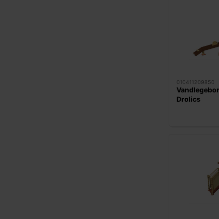
010411209850
Vandlegebord
Drolics