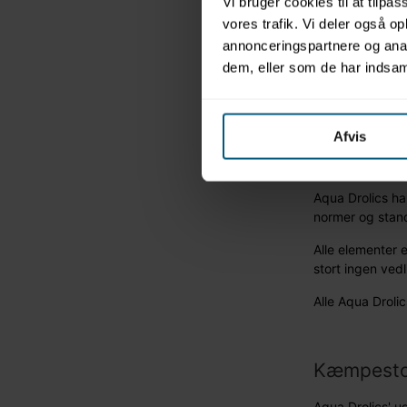
Vi bruger cookies til at tilpas
vores trafik. Vi deler også 
Aqua Droli
annonceringspartnere og anal
dem, eller som de har indsaml
Vores vandlege
til campingplad
I mere end 30 å
Afvis
sandsynlighed f
deres enorme so
Aqua Drolics har
normer og stan
Alle elementer 
stort ingen ved
Alle Aqua Drolic
Kæmpestort
Aqua Drolics' u