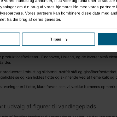
se vores indhold og annoncer, til at vise dig funktioner til sociale
oplysninger om din brug af vores hjemmeside med vores partnere i
cs – specialister i vandparker til børn
ysepartnere. Vores partnere kan kombinere disse data med andr
et fra din brug af deres tjenester.
pladser produceres af hollandske
Aqua Drolics
, som er specialister 
ser, hoteller, badelande, svømmehaller, feriecentre og temaparker.
r har Aqua Drolics skabt finurlige og sjove vandlegepladser verden ov
Tilpas
or, at det er Aqua Drolics, der står bag. Aqua Drolics har nemlig mer
rtiment på 300+ færdige løsninger og høj kvalitet.
 produktionsfaciliteter i Eindhoven, Holland, og de leverer altså elem
darder.
er produceret i robust og slidstærk rustfrit stål og glasfiberforstærk
ligeholdelse og kan holdes flotte og skinnende ved at fjerne kalk og
s’ løsninger er i flotte, klare farver, som vil vække børnenes opmærks
 udvalg af figurer til vandlegeplads
dvalg af færdige løsninger til aquaparks er enormt, og det kan være 