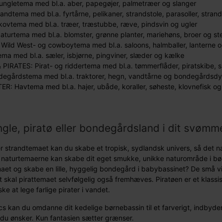
ngletema med bl.a. aber, papegøjer, palmetræer og slanger
andtema med bl.a. fyrtårne, pelikaner, strandstole, parasoller, stra
ovtema med bl.a. træer, træstubbe, ræve, pindsvin og ugler
turtema med bl.a. blomster, grønne planter, mariehøns, broer og st
ild West- og cowboytema med bl.a. saloons, halmballer, lanterne o
ema med bl.a. sæler, isbjørne, pingviner, slæder og kælke
PIRATES: Pirat- og riddertema med bl.a. tømmerflåder, piratskibe, sk
egårdstema med bl.a. traktorer, hegn, vandtårne og bondegårdsdy
: Havtema med bl.a. hajer, ubåde, koraller, søheste, klovnefisk og 
ngle, piratø eller bondegårdsland i dit svøm
er strandtemaet kan du skabe et tropisk, sydlandsk univers, så det
 naturtemaerne kan skabe dit eget smukke, unikke naturområde i bør
t og skabe en lille, hyggelig bondegård i babybassinet? De små vil
 skal pirattemaet selvfølgelig også fremhæves. Piratøen er et kla
ske at lege farlige pirater i vandet.
s kan du omdanne dit kedelige børnebassin til et farverigt, indbyde
du ønsker. Kun fantasien sætter grænser.