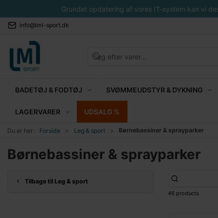
Grundet opdatering af vores IT-system kan vi desvæ
info@lml-sport.dk
BADETØJ & FODTØJ
SVØMMEUDSTYR & DYKNING
LAGERVARER
UDSALG %
Børnebassiner & sprayparker
Du er her:
Forside
Leg & sport
Børnebassiner & sprayparker
Tilbage til Leg & sport
46 products