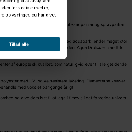
 medier og til at analysere
nden for sociale medier,
e oplysninger, du har givet
i at udvikle og producere elementer til vandparker og sprayparker
er, og hvis du har set en virkelig fed aquapark, er der meget stor
Tillad alle
e end 5.000 projekter over hele verden. Aqua Drolics er kendt for
enter af europæisk kvalitet, som naturligvis lever til alle gældende
et polyester med UV- og vejrresistent lakering. Elementerne kræver
 behandle med voks et par gange årligt.
omhed og give dem lyst til at lege i timevis i det farverige univers.
svært at vælge, hvad man gerne vil have, fordi alle elementer bare