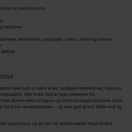
ndbolde og vandscootere
en
g kaktusser
atteøer, skattekister, papegøjer, sværd, slotte og kanoner
r
delfiner
mebad
 næsten føles som at være under sydligere himmelstrøg, mens du
nebassinet. Eller hvad med at tage elementer fra
 helt sikkert elske at klappe og fodre bondegårdsdyrene. Sidst
ssisk tema på vandlegepladser – og med god grund: Både små og
nde legeunivers, og du kan frit sammensætte Aqua Drolics’