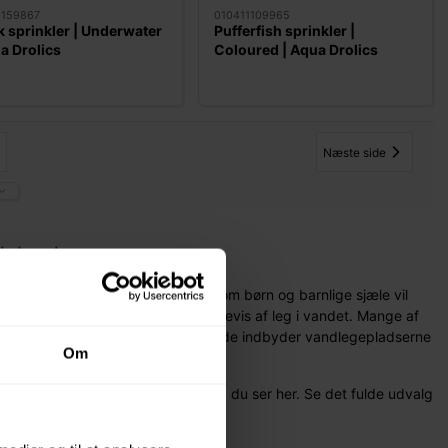
1159867
010411109965
 sprinkler | Underwater
Pufferfish sprinkler |
a Drolics
Coloured | Aqua Drolics
Næste side
delande
andlegepladser og vandparker, som børn og barnlige sjæle vil
il et legemekka og indbyder til timevis af leg i vandet. Mange af
 aktivere vandsprøjtene. På den måde indbyder vandlegepladserne
Om
udvalget er langt større end hvad du ser her. Se det fulde udvalg