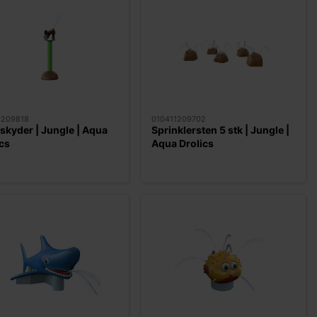
1209818
010411209702
skyder | Jungle | Aqua
Sprinklersten 5 stk | Jungle |
cs
Aqua Drolics