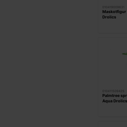
010419009631
Maskotfigur 
Drolics
010411509425
Palmtree spri
Aqua Drolic