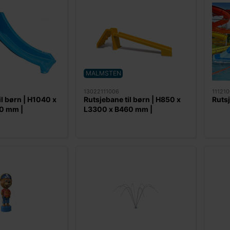
MALMSTEN
13022111006
111210
il børn | H1040 x
Rutsjebane til børn | H850 x
Rutsj
0 mm |
L3300 x B460 mm |
Malmsten