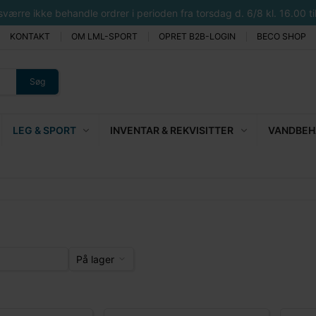
rre ikke behandle ordrer i perioden fra torsdag d. 6/8 kl. 16.00 til 
KONTAKT
OM LML-SPORT
OPRET B2B-LOGIN
BECO SHOP
Søg
LEG & SPORT
INVENTAR & REKVISITTER
VANDBEHA
På lager