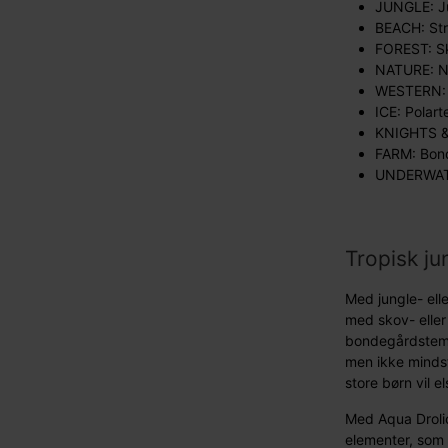
JUNGLE: Ju
BEACH: Str
FOREST: Sk
NATURE: Na
WESTERN: W
ICE: Polart
KNIGHTS & 
FARM: Bond
UNDERWATER
Tropisk ju
Med jungle- ell
med skov- eller
bondegårdstemae
men ikke mindst
store børn vil el
Med Aqua Drolic
elementer, som 