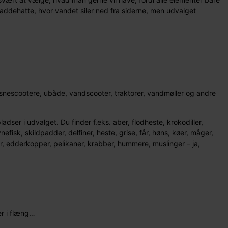
 paddehatte, hvor vandet siler ned fra siderne, men udvalget
r, snescootere, ubåde, vandscooter, traktorer, vandmøller og andre
dser i udvalget. Du finder f.eks. aber, flodheste, krokodiller,
efisk, skildpadder, delfiner, heste, grise, får, høns, køer, måger,
yr, edderkopper, pelikaner, krabber, hummere, muslinger – ja,
er i flæng…