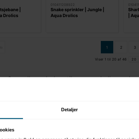
010411208922
01041
tsjebane |
Snake sprinkler | Jungle |
Shark
a Drolics
Aqua Drolics
| Aqu
de
1
2
3
Viser 1 til 20 af 46
20
er & vandlegepladser til svømmehaller og ba
inder du et kæmpe udvalg af elementer og figurer til sprayparks, v
 sig i. De mange sjove, søde og seje figurer omdanner dit babybassin t
r sensorer eller knapper/hjul, som børnene kan røre ved og dermed
Detaljer
r vi udvalgt nogle af de bedstsælgende Aqua Drolics-elementer, men 
katalog
eller
kontakt os
for at høre nærmere.
ookies