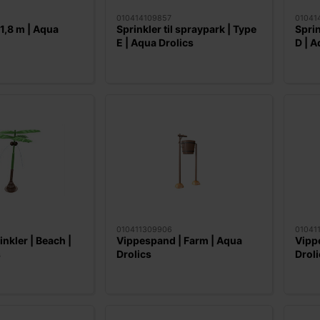
010414109857
01041
1,8 m | Aqua
Sprinkler til spraypark | Type
Sprin
E | Aqua Drolics
D | A
010411309906
01041
nkler | Beach |
Vippespand | Farm | Aqua
Vipp
s
Drolics
Droli