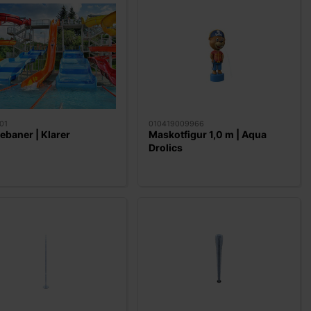
01
010419009966
ebaner | Klarer
Maskotfigur 1,0 m | Aqua
Drolics