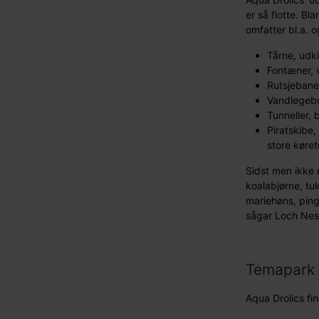
er så flotte. B
omfatter bl.a. 
Tårne, udk
Fontæner, 
Rutsjebane
Vandlegebo
Tunneller,
Piratskibe,
store køret
Sidst men ikke m
koalabjørne, tuk
mariehøns, ping
sågar Loch Nes
Temapark 
Aqua Drolics fin