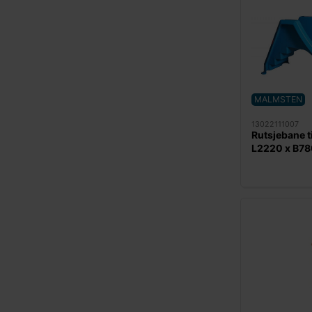
MALMSTEN
13022111007
Rutsjebane t
L2220 x B78
Malmsten