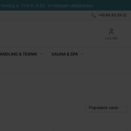
tirsdag d. 11/8 kl. 8.00. Vi beklager ulejligheden.
+45 86 93 39 22
LOG IND
NDLING & TEKNIK
SAUNA & SPA
Populære varer