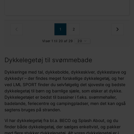
1
2
Viser 1 til 20 af 29
20
Dykkelegetøj til svømmebade
Dykkeringe med tal, dykkebolde, dykkeskiver, dykkestave og
dykkedyr – der findes meget forskellige dykkelegetøj, og her
ved LML SPORT finder du selvfølgelig det sjoveste og bedste
dykkelegetøj til børn og barnlige sjæle, som elsker at dykke.
Dykkelegetøjet er bedst til bassiner i f.eks. svømmehaller,
badelande, feriecentre og campingpladser, men det kan også
sagtens bruges på stranden.
Vi har dykkelegetøj fra bl.a. BECO og Splash About, og du
finder både dykkelegetøj, der sælges enkeltvist, og pakker
med flere stykker dykkelegetøj. Alt vores dykkelegetøj er i