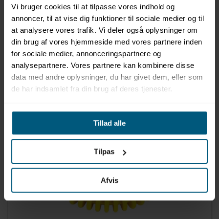
Vi bruger cookies til at tilpasse vores indhold og
LAGERVARE
annoncer, til at vise dig funktioner til sociale medier og til
at analysere vores trafik. Vi deler også oplysninger om
02049601-999
Spejlæg 10 stk | BECO
din brug af vores hjemmeside med vores partnere inden
for sociale medier, annonceringspartnere og
analysepartnere. Vores partnere kan kombinere disse
data med andre oplysninger, du har givet dem, eller som
de har indsamlet fra din brug af deres tjenester.
Tillad alle
Tilpas
Afvis