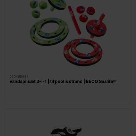
020495964
Vandspilsæt 3-i-1 | til pool & strand | BECO Sealife®