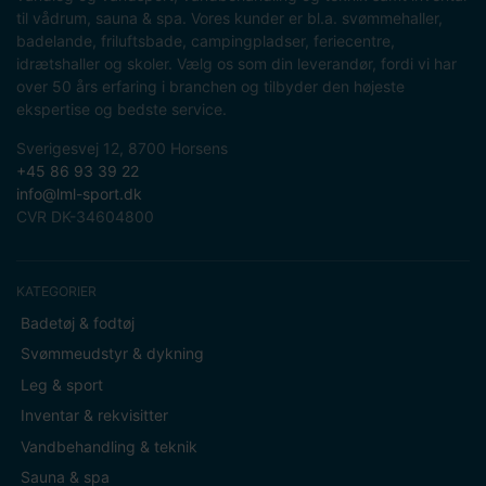
til vådrum, sauna & spa. Vores kunder er bl.a. svømmehaller,
badelande, friluftsbade, campingpladser, feriecentre,
idrætshaller og skoler. Vælg os som din leverandør, fordi vi har
over 50 års erfaring i branchen og tilbyder den højeste
ekspertise og bedste service.
Sverigesvej 12, 8700 Horsens
+45 86 93 39 22
info@lml-sport.dk
CVR DK-34604800
KATEGORIER
Badetøj & fodtøj
Svømmeudstyr & dykning
Leg & sport
Inventar & rekvisitter
Vandbehandling & teknik
Sauna & spa