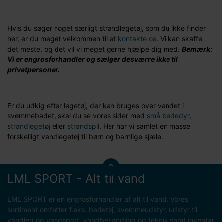
Hvis du søger noget særligt strandlegetøj, som du ikke finder
her, er du meget velkommen til at
kontakte os
. Vi kan skaffe
det meste, og det vil vi meget gerne hjælpe dig med.
Bemærk:
Vi er engrosforhandler og sælger desværre ikke til
privatpersoner.
Er du udkig efter legetøj, der kan bruges over vandet i
svømmebadet, skal du se vores sider med
små badedyr
,
strandlegetøj
eller
strandspil
. Her har vi samlet en masse
forskelligt vandlegetøj til børn og barnlige sjæle.
LML SPORT - Alt til vand
LML SPORT er en engrosforhandler af alt til vand. Vores
sortiment omfatter f.eks. badetøj, svømmeudstyr, udstyr til
vandleg og vandsport, vandbehandling og teknik samt inventar