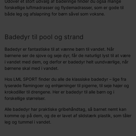
Udover et stort udvalg af baderinge finder du også mange
forskellige luftmadrasser og flydemadrasser, som er gode til
både leg og afslapning for børn såvel som voksne.
Badedyr til pool og strand
Badedyr er fantastiske til at vænne børn til vandet. Når
børnene ser de sjove og seje dyr, får de naturligt lyst til at være
i vandet med dem, og derfor er badedyr helt uundværlige, når
børnene skal med i vandet.
Hos LML SPORT finder du alle de klassiske badedyr – lige fra
lyserøde flamingoer og enhjørninger til pigerne, til seje hajer og
krokodiller til drengene. Her er badedyr til alle børn og i
forskellige størrelser.
Alle badedyr har praktiske gribehåndtag, så barnet nemt kan
komme op på dem, og de er lavet af slidstærk plastik, som tåler
leg og tummel i vandet.