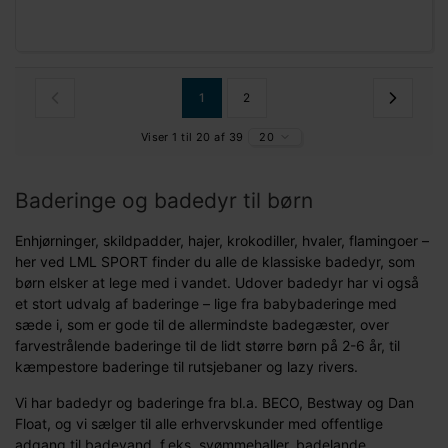
1
2
Viser 1 til 20 af 39
20
Baderinge og badedyr til børn
Enhjørninger, skildpadder, hajer, krokodiller, hvaler, flamingoer –
her ved LML SPORT finder du alle de klassiske badedyr, som
børn elsker at lege med i vandet. Udover badedyr har vi også
et stort udvalg af baderinge – lige fra babybaderinge med
sæde i, som er gode til de allermindste badegæster, over
farvestrålende baderinge til de lidt større børn på 2-6 år, til
kæmpestore baderinge til rutsjebaner og lazy rivers.
Vi har badedyr og baderinge fra bl.a. BECO, Bestway og Dan
Float, og vi sælger til alle erhvervskunder med offentlige
adgang til badevand, f.eks. svømmehaller, badelande,