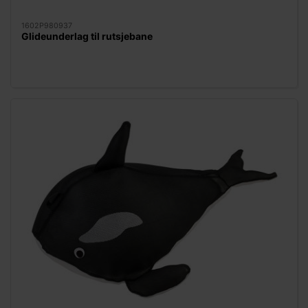
1602P980937
Glideunderlag til rutsjebane