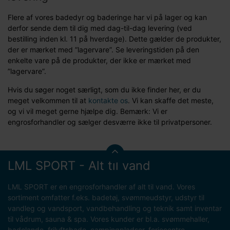
Flere af vores badedyr og baderinge har vi på lager og kan
derfor sende dem til dig med dag-til-dag levering (ved
bestilling inden kl. 11 på hverdage). Dette gælder de produkter,
der er mærket med ”lagervare”. Se leveringstiden på den
enkelte vare på de produkter, der ikke er mærket med
”lagervare”.
Hvis du søger noget særligt, som du ikke finder her, er du
meget velkommen til at
kontakte os
. Vi kan skaffe det meste,
og vi vil meget gerne hjælpe dig. Bemærk: Vi er
engrosforhandler og sælger desværre ikke til privatpersoner.
LML SPORT - Alt til vand
LML SPORT er en engrosforhandler af alt til vand. Vores
sortiment omfatter f.eks. badetøj, svømmeudstyr, udstyr til
vandleg og vandsport, vandbehandling og teknik samt inventar
til vådrum, sauna & spa. Vores kunder er bl.a. svømmehaller,
badelande, friluftsbade, campingpladser, feriecentre,