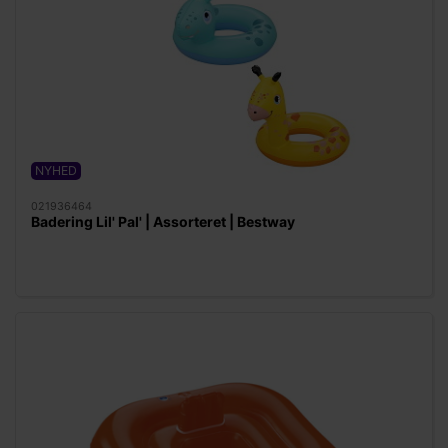
NYHED
021936464
Badering Lil' Pal' | Assorteret | Bestway