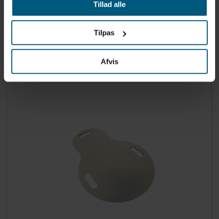
Tillad alle
021941477
Tilpas
Krokodille 152 x 71 cm | Bestway
Afvis