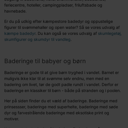
feriecentre, hoteller, campingpladser, friluftsbade og
havnebade.
Er du på udkig efter kæmpestore badedyr og oppustelige
figurer til svømmehaller og open water? Så se vores udvalg af
kæmpe badedyr
. Du kan også se vores udvalg af
skumlegetøj,
skumfigurer og skumdyr til vandleg
.
Baderinge til babyer og børn
Baderinge er gode til at give børn tryghed i vandet. Barnet er
muligvis ikke klar til at svømme selv endnu, men med en
badering om livet, tør de godt padle rundt i vandet. Derfor er
baderinge en klassiker til børn - både på stranden og i poolen.
Her på siden finder du et væld af baderinge. Baderinge med
prinsessser, baderinge med superhelte, baderinge med søde
dyr og farvestrålende baderinge med eksotiske print og
motiver.