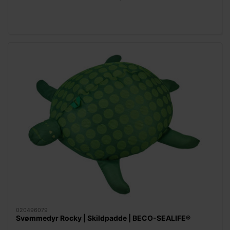
020496079
Svømmedyr Rocky | Skildpadde | BECO-SEALIFE®