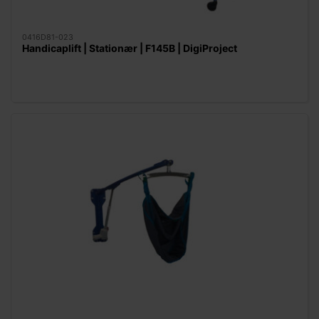
0416D81-023
Handicaplift | Stationær | F145B | DigiProject