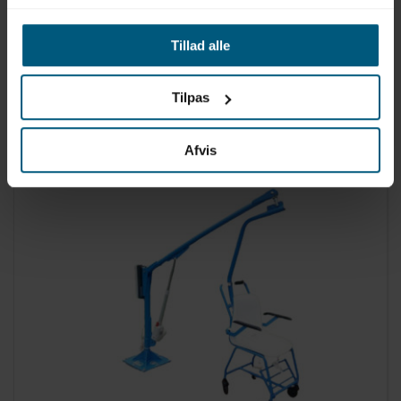
Tillad alle
0416D81-022
Handicaplift | Stationær | F145 | DigiProject
Tilpas
Afvis