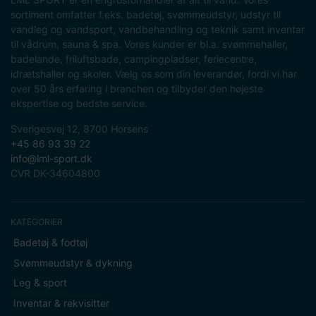
sortiment omfatter f.eks. badetøj, svømmeudstyr, udstyr til
vandleg og vandsport, vandbehandling og teknik samt inventar
til vådrum, sauna & spa. Vores kunder er bl.a. svømmehaller,
badelande, friluftsbade, campingpladser, feriecentre,
idrætshaller og skoler. Vælg os som din leverandør, fordi vi har
over 50 års erfaring i branchen og tilbyder den højeste
ekspertise og bedste service.
Sverigesvej 12, 8700 Horsens
+45 86 93 39 22
info@lml-sport.dk
CVR DK-34604800
KATEGORIER
Badetøj & fodtøj
Svømmeudstyr & dykning
Leg & sport
Inventar & rekvisitter