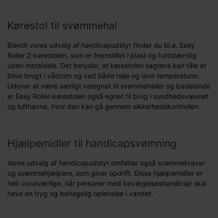
Kørestol til svømmehal
Blandt vores udvalg af handicapudstyr finder du bl.a. Easy
Roller 2-kørestolen, som er fremstillet i plast og fuldstændig
uden metaldele. Det betyder, at kørestolen sagtens kan tåle at
blive brugt i vådrum og ved både høje og lave temperaturer.
Udover at være særligt velegnet til svømmehaller og badelande
er Easy Roller-kørestolen også egnet til brug i sundhedsvæsnet
og lufthavne, hvor den kan gå gennem sikkerhedskontrollen.
Hjælpemidler til handicapsvømning
Vores udvalg af handicapudstyr omfatter også svømmekraver
og svømmehjælpere, som giver opdrift. Disse hjælpemidler er
helt uundværlige, når personer med bevægelseshandicap skal
have en tryg og behagelig oplevelse i vandet.