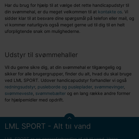
Har du brug for hjælp til at vælge det rette handicapudstyr til
din svømmehal, er du meget velkommen til at
kontakte os
. Vi
sidder klar til at besvare dine spørgsmål på telefon eller mail, og
vi kommer naturligvis også meget gerne ud til dig til en helt
uforpligtende snak om mulighederne.
Udstyr til svømmehaller
Vil du gerne sikre dig, at din svømmehal er tilgængelig og
sikker for alle brugergrupper, finder du alt, hvad du skal bruge
ved LML SPORT. Udover handicapudstyr forhandler vi også
redningsudstyr
,
pusleborde og pusleplader
,
svømmevinger
,
svømmeveste
,
svømmebælter
og en lang række andre former
for hjælpemidler med opdrift.
LML SPORT - Alt til vand
LML SPORT er en engrosforhandler af alt til vand. Vores