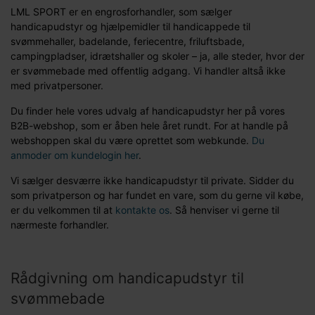
LML SPORT er en engrosforhandler, som sælger
handicapudstyr og hjælpemidler til handicappede til
svømmehaller, badelande, feriecentre, friluftsbade,
campingpladser, idrætshaller og skoler – ja, alle steder, hvor der
er svømmebade med offentlig adgang. Vi handler altså ikke
med privatpersoner.
Du finder hele vores udvalg af handicapudstyr her på vores
B2B-webshop, som er åben hele året rundt. For at handle på
webshoppen skal du være oprettet som webkunde.
Du
anmoder om kundelogin her
.
Vi sælger desværre ikke handicapudstyr til private. Sidder du
som privatperson og har fundet en vare, som du gerne vil købe,
er du velkommen til at
kontakte os
. Så henviser vi gerne til
nærmeste forhandler.
Rådgivning om handicapudstyr til
svømmebade