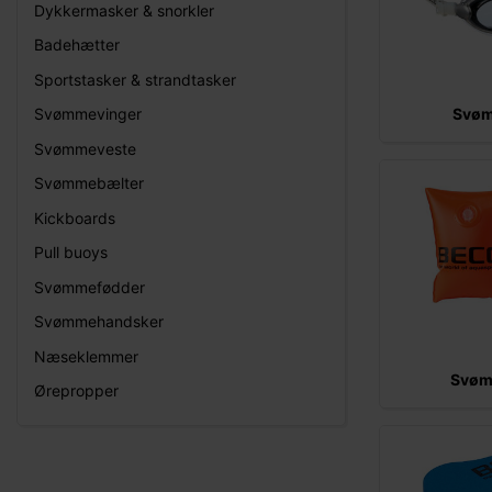
Dykkermasker & snorkler
Badehætter
Sportstasker & strandtasker
Svøm
Svømmevinger
Svømmeveste
Svømmebælter
Kickboards
Pull buoys
Svømmefødder
Svømmehandsker
Næseklemmer
Svøm
Ørepropper