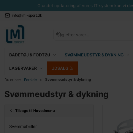
Grundet opdatering af vores IT-system kan vi desvæ
info@lml-sport.dk
BADETØJ & FODTØJ
SVØMMEUDSTYR & DYKNING
LAGERVARER
UDSALG %
Svømmeudstyr & dykning
Du er her:
Forside
Svømmeudstyr & dykning
Tilbage til Hovedmenu
Svømmebriller