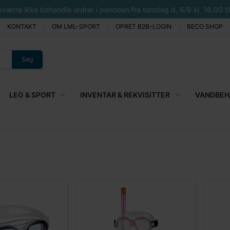
rre ikke behandle ordrer i perioden fra torsdag d. 6/8 kl. 16.00 til 
KONTAKT
OM LML-SPORT
OPRET B2B-LOGIN
BECO SHOP
Søg
LEG & SPORT
INVENTAR & REKVISITTER
VANDBEHA