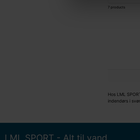
7 products
Hos LML SPORT f
indendørs i svø
LML SPORT - Alt til vand