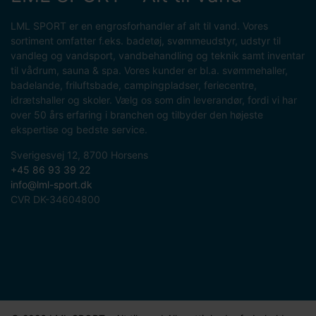
LML SPORT er en engrosforhandler af alt til vand. Vores
sortiment omfatter f.eks. badetøj, svømmeudstyr, udstyr til
vandleg og vandsport, vandbehandling og teknik samt inventar
til vådrum, sauna & spa. Vores kunder er bl.a. svømmehaller,
badelande, friluftsbade, campingpladser, feriecentre,
idrætshaller og skoler. Vælg os som din leverandør, fordi vi har
over 50 års erfaring i branchen og tilbyder den højeste
ekspertise og bedste service.
Sverigesvej 12, 8700 Horsens
+45 86 93 39 22
info@lml-sport.dk
CVR DK-34604800