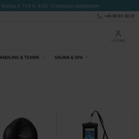
tirsdag d. 11/8 kl. 8.00. Vi beklager ulejligheden.
+45 86 93 39 22
LOG IND
NDLING & TEKNIK
SAUNA & SPA