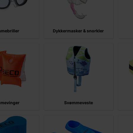
mebriller
Dykkermasker & snorkler
mevinger
Svømmeveste