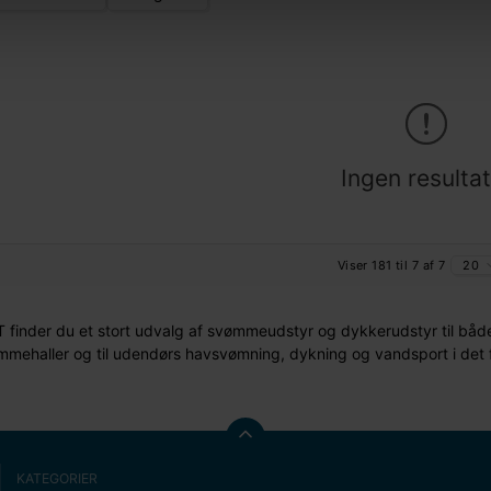
Ingen resultat
Viser 181 til 7 af 7
20
inder du et stort udvalg af svømmeudstyr og dykkerudstyr til både 
mmehaller og til udendørs havsvømning, dykning og vandsport i det f
KATEGORIER