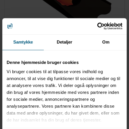
NYHED
Samtykke
Detaljer
Om
02049983
Svømmefødder | Short Fins | BECO
Denne hjemmeside bruger cookies
Vi bruger cookies til at tilpasse vores indhold og
annoncer, til at vise dig funktioner til sociale medier og til
Viser 1 til 7 af 7
20
at analysere vores trafik. Vi deler også oplysninger om
din brug af vores hjemmeside med vores partnere inden
for sociale medier, annonceringspartnere og
Svømmefødder til svømning og dykning
analysepartnere. Vores partnere kan kombinere disse
Her på siden finder du et stort udvalg af svømmefødder eller
data med andre oplysninger, du har givet dem, eller som
”swin fins”, ”svømmefinner” eller bare ”finner”, som de også
de har indsamlet fra din brug af deres tjenester.
kaldes.