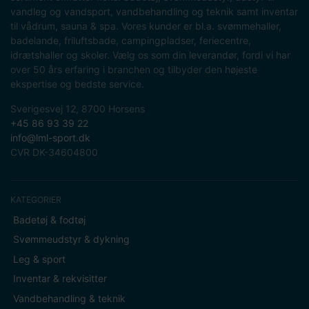
vandleg og vandsport, vandbehandling og teknik samt inventar
til vådrum, sauna & spa. Vores kunder er bl.a. svømmehaller,
badelande, friluftsbade, campingpladser, feriecentre,
idrætshaller og skoler. Vælg os som din leverandør, fordi vi har
over 50 års erfaring i branchen og tilbyder den højeste
ekspertise og bedste service.
Sverigesvej 12, 8700 Horsens
+45 86 93 39 22
info@lml-sport.dk
CVR DK-34604800
KATEGORIER
Badetøj & fodtøj
Svømmeudstyr & dykning
Leg & sport
Inventar & rekvisitter
Vandbehandling & teknik