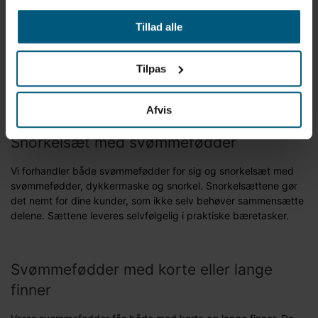
Vi forhandler svømmefødder fra BECO, Aquasphere og
Tillad alle
Aqualung, og vi har sammensat udvalget, så du finder
svømmefødder til alle behov – både svømmetræning, dykning
og snorkling – og i alle prisklasser, fra de helt basale modeller til
Tilpas
budgetvenlige priser, til de mere eksklusive svømmefødder til
dem, der vil have det bedste af det bedste.
Afvis
Snorkelsæt med svømmefødder
Vi forhandler både svømmefødder for sig og snorkelsæt med
svømmefødder, dykkermaske og snorkel. Snorkelsættene gør
det nemt for dine kunder, som ikke selv behøver sammensætte
delene. Sættene leveres selvfølgelig i praktiske bæretasker.
Svømmefødder med korte eller lange
finner