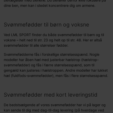
bevægelser med benene. Du behøver derfor ikke fokusere på
dine ben, men kan i stedet koncentrere dig om armene.
Svømmefødder til børn og voksne
Ved LML SPORT finder du både svømmefødder til børn og til
voksne – helt ned til str. 23 og helt op til str. 48. Her er altså
svømmefødder til alle størrelser fødder.
Svømmefødderne fås i forskellige størrelsesspænd. Nogle
modeller har åben hæl med justerbar hælstrop (hælstrop-
svømmefødder) og fås i færre størrelsesspænd, som til
gengæld kan justeres i hælstroppen. Andre modeller har lukket
hæl (fuldfods-svømmefødder), men fås i flere størrelsesspænd.
Svømmefødder med kort leveringstid
De bedstsælgende af vores svømmefødder har vi på lager og
kan sende til dig med dag-til-dag levering (på hverdage ved