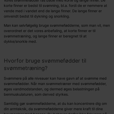
Vores svømmefødder fås både med korte og lange finner. De
korte finner er bedst til svømning, bl.a. fordi de er nemmere at
vende med i vandet end de lange finner. De lange finner er
omvendt bedst til dykning og snorkling.
Man kan selvfølgelig bruge svømmefødderne, som man vil, men
overordnet er det vores anbefaling, at korte finner er til
svømmetræning, og lange finner er beregnet til at
dykke/snorkle med.
Hvorfor bruge svømmefødder til
svømmetræning?
Svømmere på alle niveauer kan have gavn af at svømme med
svømmefødder. Når man svømmetræner med svømmefødder,
øges vandmodstanden, og dermed øges belastningen på
benmuskulaturen, som derved styrkes.
Samtidig gør svømmefødderne, at du kan koncentrere dig om
din armteknik, da svømmefødderne giver mere kraft til dine