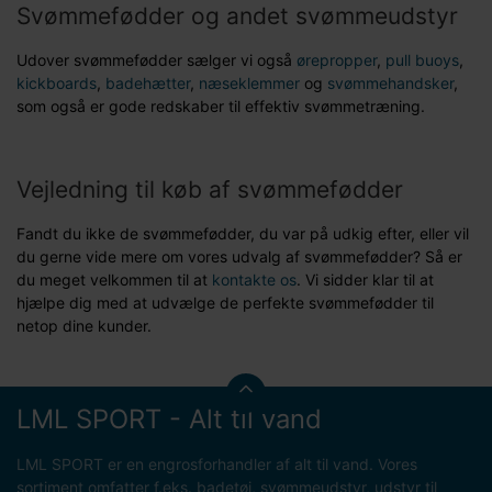
Svømmefødder og andet svømmeudstyr
Udover svømmefødder sælger vi også
ørepropper
,
pull buoys
,
kickboards
,
badehætter
,
næseklemmer
og
svømmehandsker
,
som også er gode redskaber til effektiv svømmetræning.
Vejledning til køb af svømmefødder
Fandt du ikke de svømmefødder, du var på udkig efter, eller vil
du gerne vide mere om vores udvalg af svømmefødder? Så er
du meget velkommen til at
kontakte os
. Vi sidder klar til at
hjælpe dig med at udvælge de perfekte svømmefødder til
netop dine kunder.
LML SPORT - Alt til vand
LML SPORT er en engrosforhandler af alt til vand. Vores
sortiment omfatter f.eks. badetøj, svømmeudstyr, udstyr til