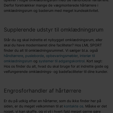
Derfor foretrækker mange de vægmonterede hårtørrere i
omklædningsrum og baderum med meget kundeaktivitet.
Supplerende udstyr til omklædningsrum
Står du og skal indrette et nybygget omklædningsrum, eller
skal du have moderniseret dine faciliteter? Hos LML SPORT
finder du alt til omklædningsrummet. Vi sælger bl.a. også
håndtørrere
,
pusleborde
,
opbevaringsmøbler
,
interiør til
omklædningsrum
og
systemer til adgangskontrol
. Kort sagt:
Hos os finder du alt, hvad du skal bruge for at indrette gode og
velfungerende omklædnings- og badefaciliteter til dine kunder.
Engrosforhandler af hårtørrere
Er du på udkig efter en hårtørrer, som du ikke finder her på
siden, er du meget velkommen til at
kontakte os
. Måske er det
noget, vi kan skaffe, og vi vil i hvert fald meget gerne gøre