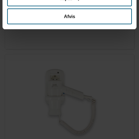
Afvis
0512012940
Hårtørrer | Håndholdt med holder | HFTW 12 R | Starmix