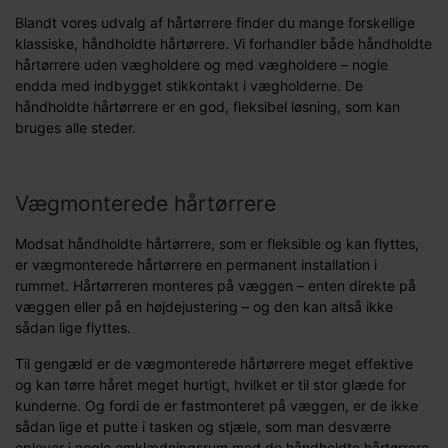
Blandt vores udvalg af hårtørrere finder du mange forskellige
klassiske, håndholdte hårtørrere. Vi forhandler både håndholdte
hårtørrere uden vægholdere og med vægholdere – nogle
endda med indbygget stikkontakt i vægholderne. De
håndholdte hårtørrere er en god, fleksibel løsning, som kan
bruges alle steder.
Vægmonterede hårtørrere
Modsat håndholdte hårtørrere, som er fleksible og kan flyttes,
er vægmonterede hårtørrere en permanent installation i
rummet. Hårtørreren monteres på væggen – enten direkte på
væggen eller på en højdejustering – og den kan altså ikke
sådan lige flyttes.
Til gengæld er de vægmonterede hårtørrere meget effektive
og kan tørre håret meget hurtigt, hvilket er til stor glæde for
kunderne. Og fordi de er fastmonteret på væggen, er de ikke
sådan lige et putte i tasken og stjæle, som man desværre
oplever i nogle omklædningsrum med de håndholdte hårtørrere.