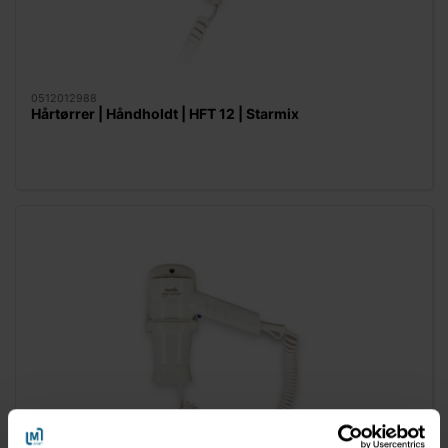
0512012988
Hårtørrer | Håndholdt | HFT 12 | Starmix