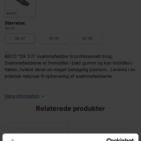
Grå | 11
Størrelse:
36-37
36-37
38-41
42-45
BECO "DX 3.0" svømmefødder til professionelt brug.
Svømmefødderne er fremstillet i blød gummi og kan indstilles i
hælen, hvilket sikrer en meget behagelig pasform.. Leveres i en
praktisk netpose til opbevaring af svømmefødderne.
Mere information
Relaterede produkter