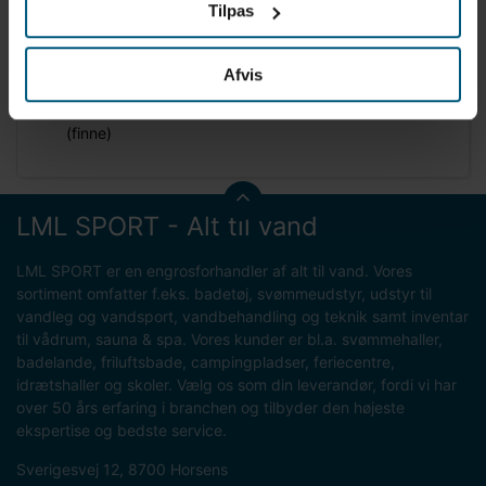
Produktinformation
Tilpas
Brug: Dykning
Mærke: BECO
Afvis
Model: DX 3.0
Materiale: Termoplastisk gummi (foddel) og teknoflex
(finne)
LML SPORT - Alt til vand
LML SPORT er en engrosforhandler af alt til vand. Vores
sortiment omfatter f.eks. badetøj, svømmeudstyr, udstyr til
vandleg og vandsport, vandbehandling og teknik samt inventar
til vådrum, sauna & spa. Vores kunder er bl.a. svømmehaller,
badelande, friluftsbade, campingpladser, feriecentre,
idrætshaller og skoler. Vælg os som din leverandør, fordi vi har
over 50 års erfaring i branchen og tilbyder den højeste
ekspertise og bedste service.
Sverigesvej 12, 8700 Horsens