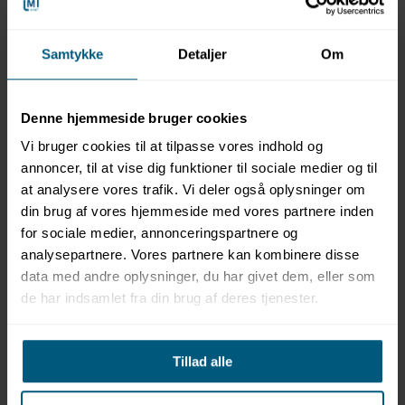
Samtykke
Detaljer
Om
020499071
Svømmefødder | med
Denne hjemmeside bruger cookies
lange finner | DX 1.0 |
BECO
Vi bruger cookies til at tilpasse vores indhold og
annoncer, til at vise dig funktioner til sociale medier og til
at analysere vores trafik. Vi deler også oplysninger om
din brug af vores hjemmeside med vores partnere inden
for sociale medier, annonceringspartnere og
analysepartnere. Vores partnere kan kombinere disse
data med andre oplysninger, du har givet dem, eller som
de har indsamlet fra din brug af deres tjenester.
Information
Specifikationer
Tillad alle