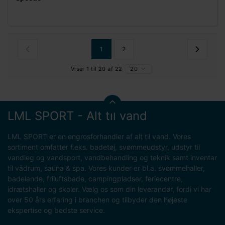
1
2
Viser 1 til 20 af 22
20
LML SPORT - Alt til vand
LML SPORT er en engrosforhandler af alt til vand. Vores
sortiment omfatter f.eks. badetøj, svømmeudstyr, udstyr til
vandleg og vandsport, vandbehandling og teknik samt inventar
til vådrum, sauna & spa. Vores kunder er bl.a. svømmehaller,
badelande, friluftsbade, campingpladser, feriecentre,
idrætshaller og skoler. Vælg os som din leverandør, fordi vi har
over 50 års erfaring i branchen og tilbyder den højeste
ekspertise og bedste service.