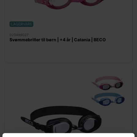
LAGERVARE
020499027
Svømmebriller til børn | +4 år | Catania | BECO