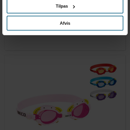
Tilpas
MALMSTEN
LAGERVARE
Afvis
13021710003
Svømmebriller til børn | Guppy | Malmsten