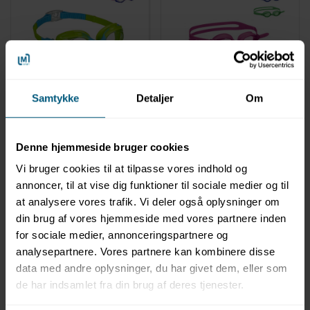
LAGERVARE
LAGERVARE
020499047
020499025
Samtykke
Detaljer
Om
Svømmebriller til børn |
Svømmebriller til børn |
+4 år | Vince | BECO
+12 år | Colombo | BECO
Sealife®
Denne hjemmeside bruger cookies
Vi bruger cookies til at tilpasse vores indhold og
annoncer, til at vise dig funktioner til sociale medier og til
at analysere vores trafik. Vi deler også oplysninger om
din brug af vores hjemmeside med vores partnere inden
for sociale medier, annonceringspartnere og
analysepartnere. Vores partnere kan kombinere disse
data med andre oplysninger, du har givet dem, eller som
Information
Specifikationer
de har indsamlet fra din brug af deres tjenester.