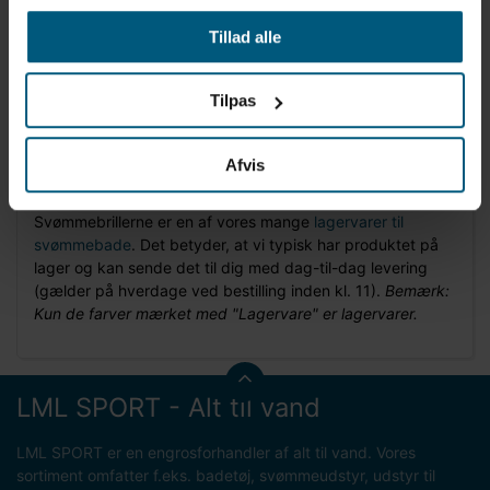
Produktinformation
Tillad alle
Farver: Pink, blå og grøn
Linsetype: Klare linser
Tilpas
Velegnet til: Indendørs brug og svagt lys
Alder: Børn
Mærke: BECO
Afvis
Model: Catania
Svømmebrillerne er en af vores mange
lagervarer til
svømmebade
. Det betyder, at vi typisk har produktet på
lager og kan sende det til dig med dag-til-dag levering
(gælder på hverdage ved bestilling inden kl. 11).
Bemærk:
Kun de farver mærket med "Lagervare" er lagervarer.
LML SPORT - Alt til vand
LML SPORT er en engrosforhandler af alt til vand. Vores
sortiment omfatter f.eks. badetøj, svømmeudstyr, udstyr til