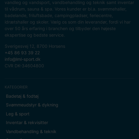
vandleg og vandsport, vandbehandling og teknik samt inventar
til vådrum, sauna & spa. Vores kunder er bl.a. svømmehaller,
badelande, friluftsbade, campingpladser, feriecentre,
idrætshaller og skoler. Vælg os som din leverandør, fordi vi har
over 50 års erfaring i branchen og tilbyder den højeste
ekspertise og bedste service.
Sverigesvej 12, 8700 Horsens
+45 86 93 39 22
info@lml-sport.dk
CVR DK-34604800
KATEGORIER
Badetøj & fodtøj
Svømmeudstyr & dykning
Leg & sport
Inventar & rekvisitter
Vandbehandling & teknik