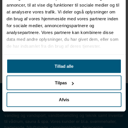
annoncer, til at vise dig funktioner til sociale medier og til
at analysere vores trafik. Vi deler også oplysninger om
din brug af vores hjemmeside med vores partnere inden
Specifikationer
for sociale medier, annonceringspartnere og
analysepartnere. Vores partnere kan kombinere disse
data med andre oplysninger, du har givet dem, eller som
Nettovægt (gram)
0,00
de har indsamlet fra din brug af deres tjenester.
Enhed
STK
Tillad alle
EAN
6942138975611
Tilpas
LML SPORT - Alt til vand
Afvis
LML SPORT er en engrosforhandler af alt til vand. Vores
sortiment omfatter f.eks. badetøj, svømmeudstyr, udstyr til
vandleg og vandsport, vandbehandling og teknik samt inventar
til vådrum, sauna & spa. Vores kunder er bl.a. svømmehaller,
badelande, friluftsbade, campingpladser, feriecentre,