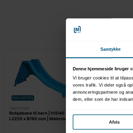
Samtykke
Denne hjemmeside bruger c
Vi bruger cookies til at tilpas
vores trafik. Vi deler også 
annonceringspartnere og anal
MALMSTEN
dem, eller som de har indsaml
13022111007
11121001
Rutsjebane til børn | H1040 x
Rutsjebaner | Klarer
L2220 x B780 mm | Malmsten
Afvis