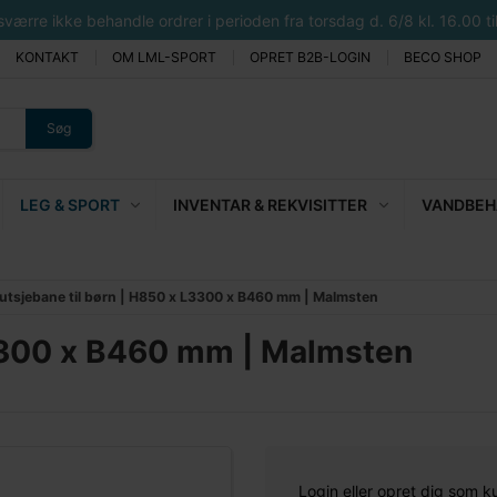
rre ikke behandle ordrer i perioden fra torsdag d. 6/8 kl. 16.00 til 
KONTAKT
OM LML-SPORT
OPRET B2B-LOGIN
BECO SHOP
Søg
LEG & SPORT
INVENTAR & REKVISITTER
VANDBEHA
utsjebane til børn | H850 x L3300 x B460 mm | Malmsten
L3300 x B460 mm | Malmsten
Login eller opret dig som k