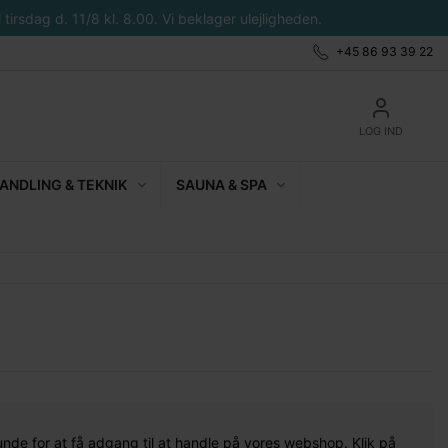
tirsdag d. 11/8 kl. 8.00. Vi beklager ulejligheden.
+45 86 93 39 22
LOG IND
NDLING & TEKNIK
SAUNA & SPA
unde for at få adgang til at handle på vores webshop. Klik på