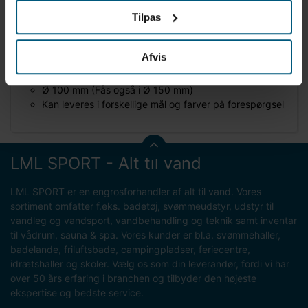
Tilpas
Produktbeskrivelse
Banelinje: Angiver banelængde
Afvis
Officiel FINA-udstyr
Bølge reducerende
Ø 100 mm (Fås også i Ø 150 mm)
Kan leveres i forskellige mål og farver på forespørgsel
LML SPORT - Alt til vand
LML SPORT er en engrosforhandler af alt til vand. Vores
sortiment omfatter f.eks. badetøj, svømmeudstyr, udstyr til
vandleg og vandsport, vandbehandling og teknik samt inventar
til vådrum, sauna & spa. Vores kunder er bl.a. svømmehaller,
badelande, friluftsbade, campingpladser, feriecentre,
idrætshaller og skoler. Vælg os som din leverandør, fordi vi har
over 50 års erfaring i branchen og tilbyder den højeste
ekspertise og bedste service.