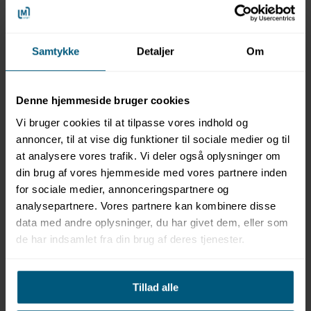
Samtykke
Detaljer
Om
MALMSTEN
MALMSTEN
13021510002
13021510003
Denne hjemmeside bruger cookies
Mållinje til vandpolo |
Udskiftningsområde til
Classic | Malmsten
vandpolo | Classic |
Vi bruger cookies til at tilpasse vores indhold og
Malmsten
annoncer, til at vise dig funktioner til sociale medier og til
at analysere vores trafik. Vi deler også oplysninger om
din brug af vores hjemmeside med vores partnere inden
for sociale medier, annonceringspartnere og
analysepartnere. Vores partnere kan kombinere disse
data med andre oplysninger, du har givet dem, eller som
de har indsamlet fra din brug af deres tjenester.
Information
Specifikationer
Dokumenter
Tillad alle