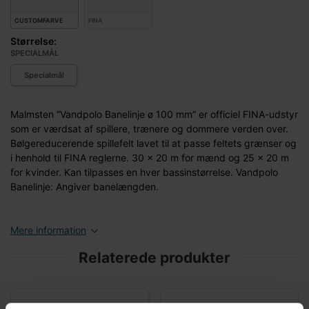
CUSTOMFARVE
FINA
Størrelse:
SPECIALMÅL
Specialmål
Malmsten ”Vandpolo Banelinje ø 100 mm” er officiel FINA-udstyr
som er værdsat af spillere, trænere og dommere verden over.
Bølgereducerende spillefelt lavet til at passe feltets grænser og
i henhold til FINA reglerne. 30 x 20 m for mænd og 25 x 20 m
for kvinder. Kan tilpasses en hver bassinstørrelse. Vandpolo
Banelinje: Angiver banelængden.
Mere information
Relaterede produkter