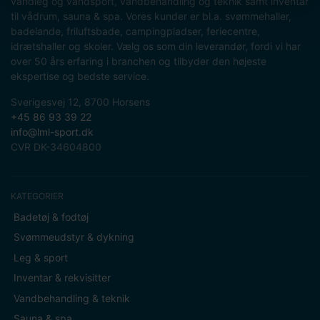
vandleg og vandsport, vandbehandling og teknik samt inventar
til vådrum, sauna & spa. Vores kunder er bl.a. svømmehaller,
badelande, friluftsbade, campingpladser, feriecentre,
idrætshaller og skoler. Vælg os som din leverandør, fordi vi har
over 50 års erfaring i branchen og tilbyder den højeste
ekspertise og bedste service.
Sverigesvej 12, 8700 Horsens
+45 86 93 39 22
info@lml-sport.dk
CVR DK-34604800
KATEGORIER
Badetøj & fodtøj
Svømmeudstyr & dykning
Leg & sport
Inventar & rekvisitter
Vandbehandling & teknik
Sauna & spa