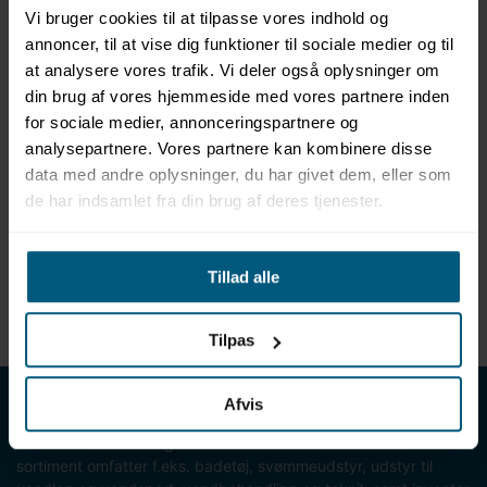
Vi bruger cookies til at tilpasse vores indhold og
annoncer, til at vise dig funktioner til sociale medier og til
at analysere vores trafik. Vi deler også oplysninger om
Information
Specifikationer
din brug af vores hjemmeside med vores partnere inden
for sociale medier, annonceringspartnere og
analysepartnere. Vores partnere kan kombinere disse
Produktinformation
data med andre oplysninger, du har givet dem, eller som
de har indsamlet fra din brug af deres tjenester.
Net til vandpolomål 13021511003 FINA
Bemærk: Passer til mål, der er købt før 2019 model
Tillad alle
Nettet måler (B: 3,1 m) x (H: 1,1m) (D øverst: 0,2 m) (D
nederst: 01,6 m)
Tilpas
LML SPORT - Alt til vand
Afvis
LML SPORT er en engrosforhandler af alt til vand. Vores
sortiment omfatter f.eks. badetøj, svømmeudstyr, udstyr til