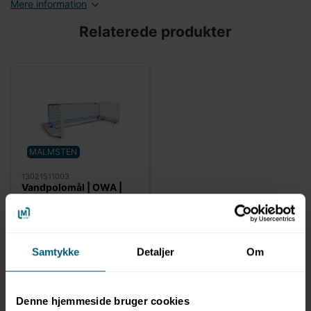
Mere information
Relaterede produkter
MALMSTEN
13021511003
Vandpolomål | OWA |
L3000 x H900 mm |
Malmsten
Samtykke
Detaljer
Om
Denne hjemmeside bruger cookies