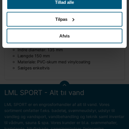
Tillad alle
Produktinformation
Mærke: Malmsten
Tilpas
Varenummer: 1011023
Cover til banetovsfjeder og wireconnector
Hvid: Til vandpolo
Afvis
Rød: Til svømning
Ydre diameter: 150 mm
Indre diameter: 135 mm
Længde 150 mm
Materiale: PVC-skum med vinylcoating
Sælges enkeltvis
LML SPORT - Alt til vand
LML SPORT er en engrosforhandler af alt til vand. Vores
sortiment omfatter f.eks. badetøj, svømmeudstyr, udstyr til
vandleg og vandsport, vandbehandling og teknik samt inventar
til vådrum, sauna & spa. Vores kunder er bl.a. svømmehaller,
badelande, friluftsbade, campingpladser, feriecentre,