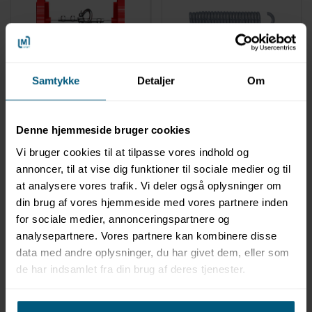
MALMSTEN
MALMSTEN
13021011006
13021011010
Samtykke
Detaljer
Om
Wireconnector til
Fjeder til banetov |
banetov | Malmsten
Malmsten
Denne hjemmeside bruger cookies
Vi bruger cookies til at tilpasse vores indhold og
annoncer, til at vise dig funktioner til sociale medier og til
at analysere vores trafik. Vi deler også oplysninger om
din brug af vores hjemmeside med vores partnere inden
for sociale medier, annonceringspartnere og
analysepartnere. Vores partnere kan kombinere disse
data med andre oplysninger, du har givet dem, eller som
de har indsamlet fra din brug af deres tjenester.
Information
Specifikationer
Dokumenter