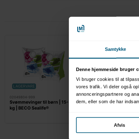
Samtykke
Denne hjemmeside bruger c
Vi bruger cookies til at tilpas
LAGERVARE
LAGERVARE
vores trafik. Vi deler også 
annonceringspartnere og anal
02049804-999
020496070-999
dem, eller som de har indsaml
Svømmevinger til børn | 15-30
Babybadering <11 kg 
kg | BECO Sealife®
Sealife®
Afvis