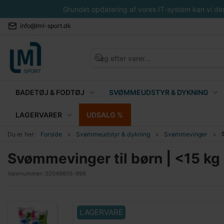
Grundet opdatering af vores IT-system kan vi desvæ
info@lml-sport.dk
BADETØJ & FODTØJ
SVØMMEUDSTYR & DYKNING
LAGERVARER
UDSALG %
Du er her:
Forside
Svømmeudstyr & dykning
Svømmevinger
Svømmevinger til børn | <15 kg
Varenummer:
02049805-999
LAGERVARE