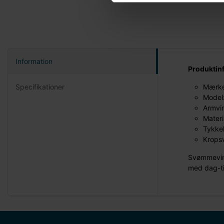
Information
Produktin
Specifikationer
Mærke
Model:
Armvin
Materi
Tykke
Krops
Svømmevin
med dag-ti