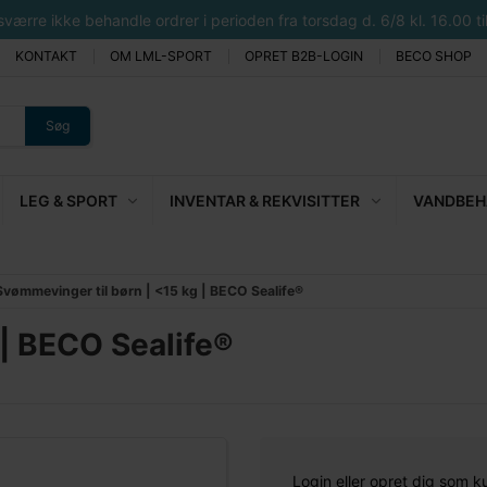
rre ikke behandle ordrer i perioden fra torsdag d. 6/8 kl. 16.00 til 
KONTAKT
OM LML-SPORT
OPRET B2B-LOGIN
BECO SHOP
Søg
LEG & SPORT
INVENTAR & REKVISITTER
VANDBEHA
Svømmevinger til børn | <15 kg | BECO Sealife®
 | BECO Sealife®
Login eller opret dig som k