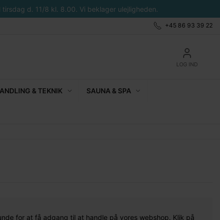
tirsdag d. 11/8 kl. 8.00. Vi beklager ulejligheden.
+45 86 93 39 22
LOG IND
NDLING & TEKNIK
SAUNA & SPA
unde for at få adgang til at handle på vores webshop. Klik på