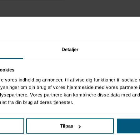
Relaterede produkter
Detaljer
ookies
se vores indhold og annoncer, til at vise dig funktioner til sociale
LAGERVARE
oplysninger om din brug af vores hjemmeside med vores partnere i
ysepartnere. Vores partnere kan kombinere disse data med andr
020496064-99
et fra din brug af deres tjenester.
| BECO
Badebold Ø28 cm | BECO
Sealife®
Tilpas