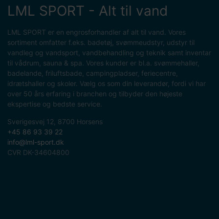
LML SPORT - Alt til vand
LML SPORT er en engrosforhandler af alt til vand. Vores
sortiment omfatter f.eks. badetøj, svømmeudstyr, udstyr til
vandleg og vandsport, vandbehandling og teknik samt inventar
til vådrum, sauna & spa. Vores kunder er bl.a. svømmehaller,
badelande, friluftsbade, campingpladser, feriecentre,
idrætshaller og skoler. Vælg os som din leverandør, fordi vi har
over 50 års erfaring i branchen og tilbyder den højeste
ekspertise og bedste service.
Sverigesvej 12, 8700 Horsens
+45 86 93 39 22
info@lml-sport.dk
CVR DK-34604800