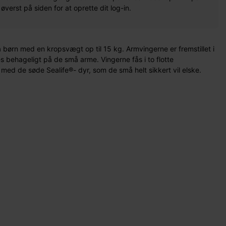
erst på siden for at oprette dit log-in.
 børn med en kropsvægt op til 15 kg. Armvingerne er fremstillet i
les behageligt på de små arme. Vingerne fås i to flotte
 med de søde Sealife®- dyr, som de små helt sikkert vil elske.