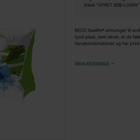
linket "OPRET B2B-LOGIN" øv
BECO Sealife® armvinger til små
tynd plast, som sikrer, at de fø
farvekombinationer og har print
Mere information