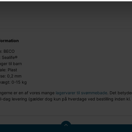
formation
: BECO
 Sealife®
ger til barn
ale: Plast
lse: 0,2 mm
vægt: 0-15 kg
gerne er en af vores mange
lagervarer til svømmebade
. Det betyder
l-dag levering (gælder dog kun på hverdage ved bestilling inden kl. 