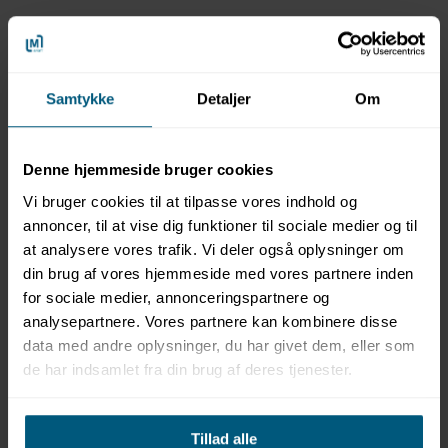
Samtykke
Detaljer
Om
Information
Specifikationer
Denne hjemmeside bruger cookies
Produktinformation
Vi bruger cookies til at tilpasse vores indhold og
annoncer, til at vise dig funktioner til sociale medier og til
Mærke: Aqua Drolics
at analysere vores trafik. Vi deler også oplysninger om
Varenummer: 1120 9927
din brug af vores hjemmeside med vores partnere inden
Tema: Jungle
for sociale medier, annonceringspartnere og
Vippespand t/spraypark
Egnet til aldersgruppe: Fra 5 år
analysepartnere. Vores partnere kan kombinere disse
Længde: 620 mm
data med andre oplysninger, du har givet dem, eller som
Bredde: 2.010 mm
de har indsamlet fra din brug af deres tjenester.
Højde: 2.745 mm
Min. vanddybde: Ikke relevant
Max. vanddybde: 500 mm
Tillad alle
Vandforbindelse: Ø32 mm (PVC DN 25)