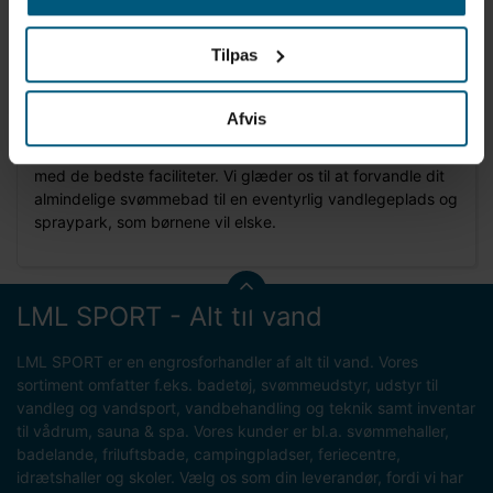
Vandforbrug: 4 m³/t
Vandtryk: 1-1,6 bar
Tilpas
Tag endelig fat i os
for at høre nærmere om AquaDrolics.
AquaDrolics kan bruges på campingpladser,
Afvis
svømmehaller, friluftsbade, feriecentre - ja, alle slags
svømmebade, hvor man vil forkæle de små badegæster
med de bedste faciliteter. Vi glæder os til at forvandle dit
almindelige svømmebad til en eventyrlig vandlegeplads og
spraypark, som børnene vil elske.
LML SPORT - Alt til vand
LML SPORT er en engrosforhandler af alt til vand. Vores
sortiment omfatter f.eks. badetøj, svømmeudstyr, udstyr til
vandleg og vandsport, vandbehandling og teknik samt inventar
til vådrum, sauna & spa. Vores kunder er bl.a. svømmehaller,
badelande, friluftsbade, campingpladser, feriecentre,
idrætshaller og skoler. Vælg os som din leverandør, fordi vi har