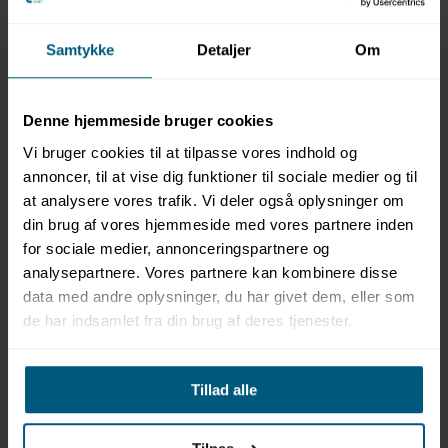
Samtykke
Detaljer
Om
Denne hjemmeside bruger cookies
Information
Specifikationer
Dokumenter
Vi bruger cookies til at tilpasse vores indhold og
annoncer, til at vise dig funktioner til sociale medier og til
at analysere vores trafik. Vi deler også oplysninger om
Produktbeskrivelse
din brug af vores hjemmeside med vores partnere inden
Model: EOS PEB 36 H
for sociale medier, annonceringspartnere og
Type: Kontaktorboks til effektudvidelse
analysepartnere. Vores partnere kan kombinere disse
Effektkapacitet: 36 kW (2 × 18 kW) + 6 kW til
data med andre oplysninger, du har givet dem, eller som
dampfunktion
de har indsamlet fra din brug af deres tjenester.
Kompatibilitet:
Sauna-styring op til 45 kW (46 kW)
Med EOS Compact D18 H: Op til 54 kW
Drift: Støjsvag og driftssikker
Tillad alle
Montering: Vægmontering, tilslutning fra alle sider
Sikkerhed: Integrerede sikringer med ekstra