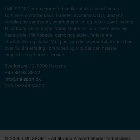
LML SPORT er en engrosforhandler af alt til vand. Vores
sortiment omfatter f.eks. badetøj, svømmeudstyr, udstyr til
vandleg og vandsport, vandbehandling og teknik samt inventar
til vådrum, sauna & spa. Vores kunder er bl.a. svømmehaller,
badelande, friluftsbade, campingpladser, feriecentre,
idrætshaller og skoler. Vælg os som din leverandør, fordi vi har
over 50 års erfaring i branchen og tilbyder den højeste
ekspertise og bedste service.
Sverigesvej 12, 8700 Horsens
+45 86 93 39 22
info@lml-sport.dk
CVR DK-34604800
© 2026 LML SPORT - Alt til vand Alle rettigheder forbeholdes