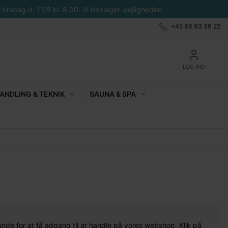
tirsdag d. 11/8 kl. 8.00. Vi beklager ulejligheden.
+45 86 93 39 22
LOG IND
NDLING & TEKNIK
SAUNA & SPA
unde for at få adgang til at handle på vores webshop. Klik på