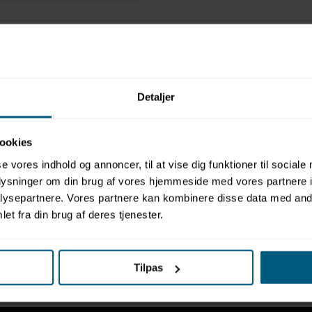
formation
: Poseidon (Maytronics)
alarm til offentlige svømmebassiner
Detaljer
uges i alle bassiner – f.eks. i svømmehaller, badelande, feriecentre o
nikt system – det eneste af sin slags i verden, som kan kombinere
s førende teknologi til bassinovervågning – på markedet siden 199
ookies
ersyet til netop dine bassiner og behov
ger konstant hele bassinet
se vores indhold og annoncer, til at vise dig funktioner til sociale
rer med sirene og lyssignal efter 10 sekunder – hurtig reaktion er a
oplysninger om din brug af vores hjemmeside med vores partnere i
placering på den potentielle drukning og tid
ysepartnere. Vores partnere kan kombinere disse data med andr
pterudsigt og klart overblik over bassinet
et fra din brug af deres tjenester.
ols med dybde på max. 2,5 meter: Overvåger bassinet ved hjælp af 
ols med dybde på over 2,5 meter: Overvåger bassinet ved hjælp af
on druknealarm erstatter ikke livreddere, men er et værktøj til liv
 livredningshold
Tilpas