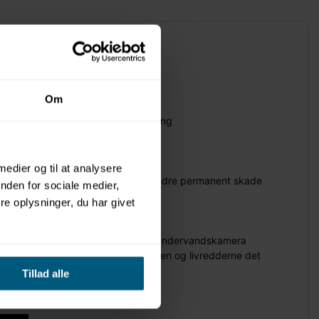
Om
g friluftsbade
 overvands- og undervandsovervågning
9
 medier og til at analysere
ltafgørende for at redde liv og forhindre permanent skade
nden for sociale medier,
e oplysninger, du har givet
dobbeltkamera i loftet
 dobbeltkamera i loftet + dobbelt undervandskamera
reddere – sammen udgør druknealarmen og livredderne det
Tillad alle