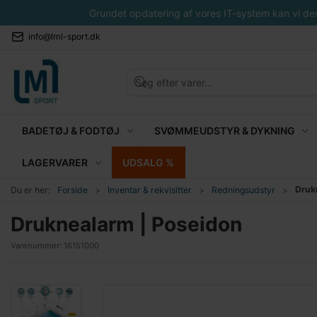
Grundet opdatering af vores IT-system kan vi desvæ
info@lml-sport.dk
BADETØJ & FODTØJ
SVØMMEUDSTYR & DYKNING
LAGERVARER
UDSALG %
Druk
Du er her:
Forside
Inventar & rekvisitter
Redningsudstyr
Druknealarm | Poseidon
Varenummer:
16151000