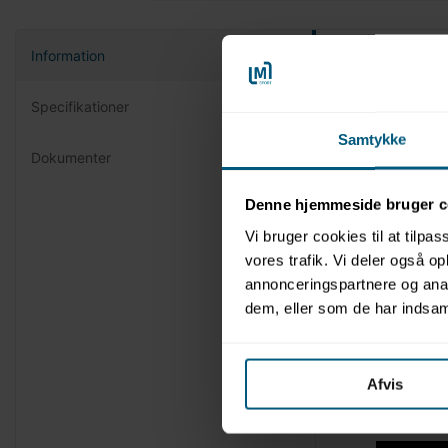
Information
Produktin
Specifikationer
Mærke
Drukne
Samtykke
Kan br
Dokumenter
Helt u
Verden
Denne hjemmeside bruger c
Skrædd
Overvå
Vi bruger cookies til at tilpas
Alarme
vores trafik. Vi deler også 
Viser 
annonceringspartnere og anal
Heliko
dem, eller som de har indsaml
Ved po
Ved po
Poseid
bedste
Afvis