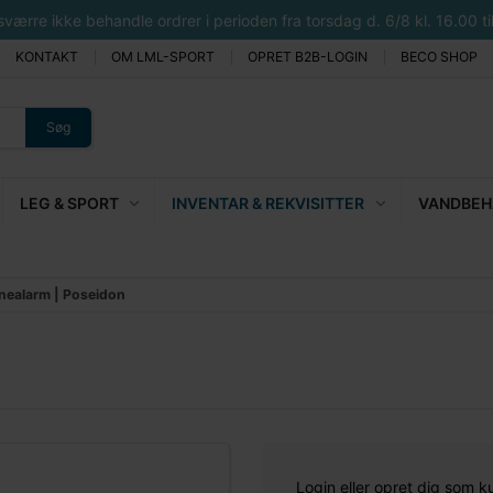
rre ikke behandle ordrer i perioden fra torsdag d. 6/8 kl. 16.00 til 
KONTAKT
OM LML-SPORT
OPRET B2B-LOGIN
BECO SHOP
Søg
LEG & SPORT
INVENTAR & REKVISITTER
VANDBEHA
nealarm | Poseidon
Login eller opret dig som k