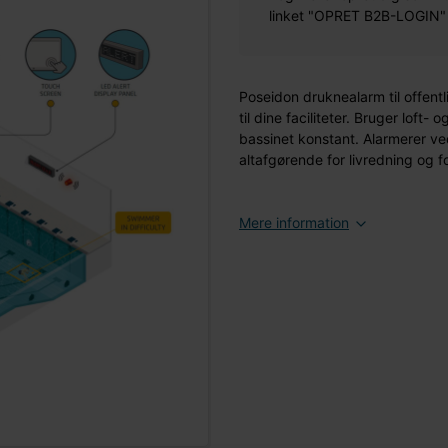
linket "OPRET B2B-LOGIN" øv
Poseidon druknealarm til offen
til dine faciliteter. Bruger lof
bassinet konstant. Alarmerer ved
altafgørende for livredning og 
Mere information