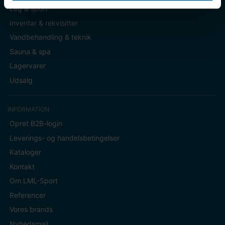
Leg & sport
Inventar & rekvisitter
Vandbehandling & teknik
Sauna & spa
Lagervarer
Udsalg
INFORMATION
Opret B2B-login
Leverings- og handelsbetingelser
Kataloger
Kontakt
Om LML-Sport
Referencer
Vores brands
Nyhedsmail