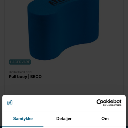
LAGERVARE
02049620-999
Pull buoy | BECO
Viser 1 til 1 af 1
20
Samtykke
Detaljer
Om