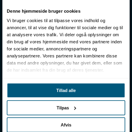
LML SPORT - Alt til vand
Denne hjemmeside bruger cookies
LML SPORT er en engrosforhandler af alt til vand. Vores
Vi bruger cookies til at tilpasse vores indhold og
sortiment omfatter f.eks. badetøj, svømmeudstyr, udstyr til
annoncer, til at vise dig funktioner til sociale medier og til
vandleg og vandsport, vandbehandling og teknik samt inventar
at analysere vores trafik. Vi deler også oplysninger om
til vådrum, sauna & spa. Vores kunder er bl.a. svømmehaller,
din brug af vores hjemmeside med vores partnere inden
badelande, friluftsbade, campingpladser, feriecentre,
for sociale medier, annonceringspartnere og
idrætshaller og skoler. Vælg os som din leverandør, fordi vi har
analysepartnere. Vores partnere kan kombinere disse
over 50 års erfaring i branchen og tilbyder den højeste
ekspertise og bedste service.
data med andre oplysninger, du har givet dem, eller som
de har indsamlet fra din brug af deres tjenester.
Sverigesvej 12, 8700 Horsens
+45 86 93 39 22
info@lml-sport.dk
Tillad alle
CVR DK-34604800
Tilpas
KATEGORIER
Badetøj & fodtøj
Afvis
Svømmeudstyr & dykning