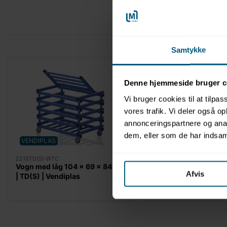
Samtykke
Denne hjemmeside bruger c
Vi bruger cookies til at tilpas
vores trafik. Vi deler også 
annonceringspartnere og anal
dem, eller som de har indsaml
VENDIPLAS
VENDIPLAS
BESTSEL
2216TD(S)-WTC
2216T(S)-WTC
Vogn med låg 104 x 69 x 84 cm
Vogn med låg 104 x 6
Afvis
| TD(S) | Vendiplas
| T(S) | Vendiplas