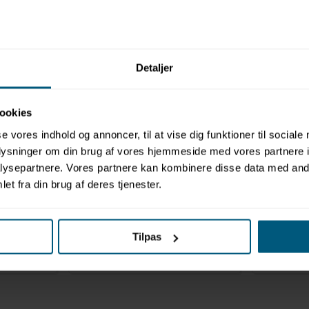
Relaterede produkter
Detaljer
ookies
se vores indhold og annoncer, til at vise dig funktioner til sociale
oplysninger om din brug af vores hjemmeside med vores partnere i
ysepartnere. Vores partnere kan kombinere disse data med andr
et fra din brug af deres tjenester.
LER
VENDIPLAS
VENDIPL
2216T(S)2000
2216T(S)20
9 x 84 cm
Vogn m/u låg 190 x 70 x 84 cm
Vogn med 
Tilpas
| T(S)2000 | Vendiplas
190 x 70 
T(S)2000