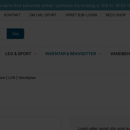
rre ikke behandle ordrer i perioden fra torsdag d. 6/8 kl. 16.00 til 
KONTAKT
OM LML-SPORT
OPRET B2B-LOGIN
BECO SHOP
Søg
LEG & SPORT
INVENTAR & REKVISITTER
VANDBEHA
em | LCK | Vendiplas
Login eller opret dig som k