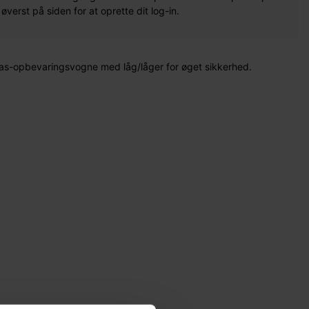
erst på siden for at oprette dit log-in.
plas-opbevaringsvogne med låg/låger for øget sikkerhed.