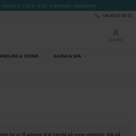
tirsdag d. 11/8 kl. 8.00. Vi beklager ulejligheden.
+45 86 93 39 22
LOG IND
NDLING & TEKNIK
SAUNA & SPA
unde for at få adgang til at handle på vores webshop. Klik på