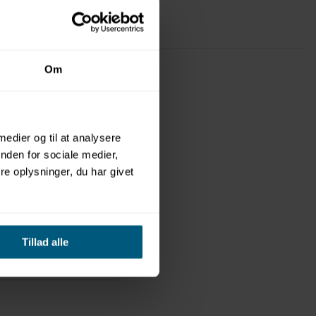
Om
 medier og til at analysere
nden for sociale medier,
e oplysninger, du har givet
AS
00DIV
skillerum m/u låg
Tillad alle
x 84 cm |
DIV | Vendiplas