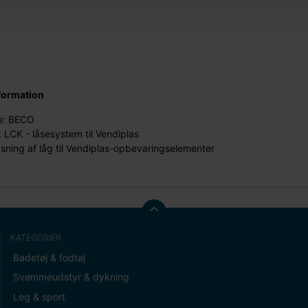
formation
: BECO
 LCK - låsesystem til Vendiplas
låsning af låg til Vendiplas-opbevaringselementer
KATEGORIER
Badetøj & fodtøj
Svømmeudstyr & dykning
Leg & sport