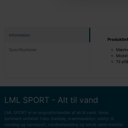
Information
Produktin
Specifikationer
Mærke
Model:
Til af
LML SPORT - Alt til vand
LML SPORT er en engrosforhandler af alt til vand. Vores
sortiment omfatter f.eks. badetøj, svømmeudstyr, udstyr til
vandleg og vandsport, vandbehandling og teknik samt inventar