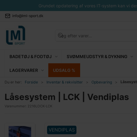
Grundet opdatering af vores IT-system kan vi desvæ
info@lml-sport.dk
BADETØJ & FODTØJ
SVØMMEUDSTYR & DYKNING
LAGERVARER
UDSALG %
Låsesyst
Du er her:
Forside
Inventar & rekvisitter
Opbevaring
Låsesystem | LCK | Vendiplas
Varenummer:
2216LOCK-LCK
VENDIPLAS