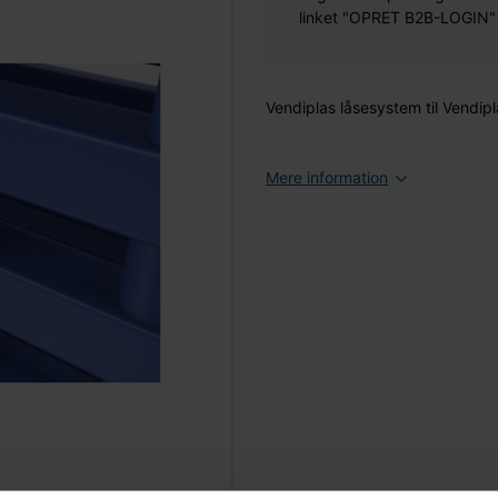
linket "OPRET B2B-LOGIN" øv
Vendiplas låsesystem til Vendi
Mere information