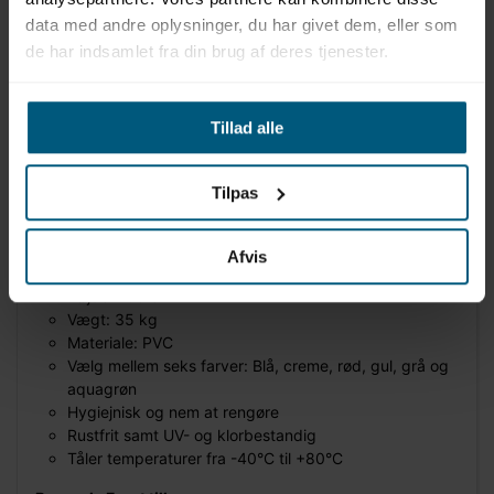
data med andre oplysninger, du har givet dem, eller som
de har indsamlet fra din brug af deres tjenester.
Information
Specifikationer
Tillad alle
Produktinformation
Mærke: Vendiplas
Tilpas
Model: S2000/400L4
Fritstående reol
Bredde: 200 cm
Afvis
Dybde: 40 cm
Højde: 153 cm
Vægt: 35 kg
Materiale: PVC
Vælg mellem seks farver: Blå, creme, rød, gul, grå og
aquagrøn
Hygiejnisk og nem at rengøre
Rustfrit samt UV- og klorbestandig
Tåler temperaturer fra -40°C til +80°C