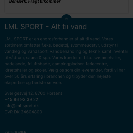
Bemærk: Fragt tilkommer
LML SPORT - Alt til vand
LML SPORT er en engrosforhandler af alt til vand. Vores
sortiment omfatter f.eks. badetøj, svømmeudstyr, udstyr til
vandleg og vandsport, vandbehandling og teknik samt inventar
til vådrum, sauna & spa. Vores kunder er bl.a. svømmehaller,
badelande, friluftsbade, campingpladser, feriecentre,
idrætshaller og skoler. Vælg os som din leverandør, fordi vi har
over 50 års erfaring i branchen og tilbyder den højeste
ekspertise og bedste service.
Sverigesvej 12, 8700 Horsens
+45 86 93 39 22
info@lml-sport.dk
CVR DK-34604800
KATEGORIER