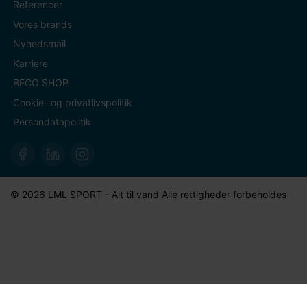
Referencer
Vores brands
Nyhedsmail
Karriere
BECO SHOP
Cookie- og privatlivspolitik
Persondatapolitik
© 2026 LML SPORT - Alt til vand Alle rettigheder forbeholdes