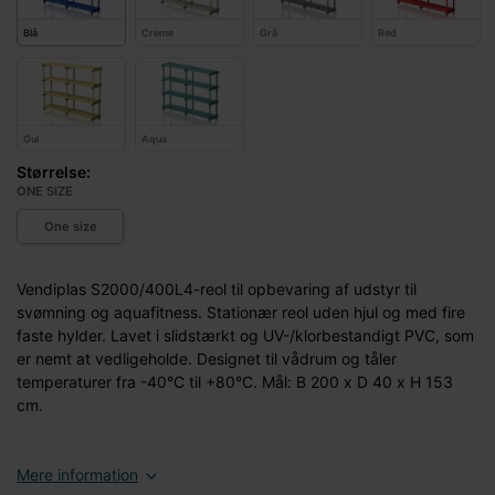
Blå
Creme
Grå
Red
Gul
Aqua
Størrelse:
ONE SIZE
One size
Vendiplas S2000/400L4-reol til opbevaring af udstyr til
svømning og aquafitness. Stationær reol uden hjul og med fire
faste hylder. Lavet i slidstærkt og UV-/klorbestandigt PVC, som
er nemt at vedligeholde. Designet til vådrum og tåler
temperaturer fra -40°C til +80°C. Mål: B 200 x D 40 x H 153
cm.
Mere information