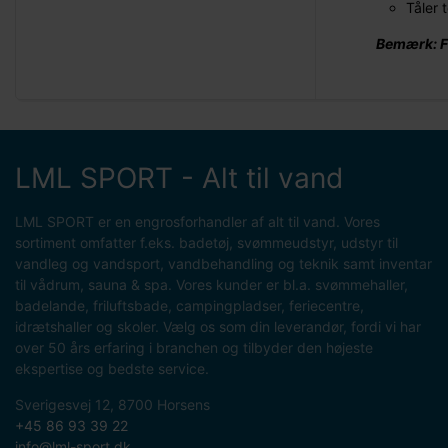
Tåler 
Bemærk: F
LML SPORT - Alt til vand
LML SPORT er en engrosforhandler af alt til vand. Vores
sortiment omfatter f.eks. badetøj, svømmeudstyr, udstyr til
vandleg og vandsport, vandbehandling og teknik samt inventar
til vådrum, sauna & spa. Vores kunder er bl.a. svømmehaller,
badelande, friluftsbade, campingpladser, feriecentre,
idrætshaller og skoler. Vælg os som din leverandør, fordi vi har
over 50 års erfaring i branchen og tilbyder den højeste
ekspertise og bedste service.
Sverigesvej 12, 8700 Horsens
+45 86 93 39 22
info@lml-sport.dk