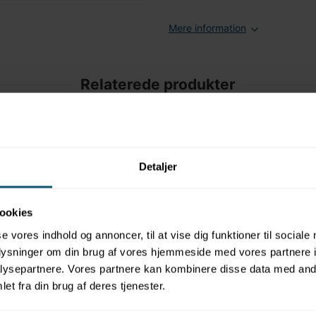
Mere information
Relaterede produkter
Detaljer
ookies
se vores indhold og annoncer, til at vise dig funktioner til sociale
oplysninger om din brug af vores hjemmeside med vores partnere i
en
ysepartnere. Vores partnere kan kombinere disse data med andr
92 cm |
et fra din brug af deres tjenester.