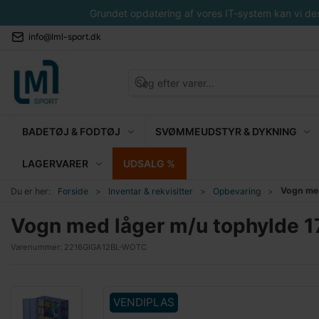
Grundet opdatering af vores IT-system kan vi desvæ
info@lml-sport.dk
BADETØJ & FODTØJ
SVØMMEUDSTYR & DYKNING
LAGERVARER
UDSALG %
Vogn med
Du er her:
Forside
Inventar & rekvisitter
Opbevaring
Vogn med låger m/u tophylde 17
Varenummer:
2216GIGA12BL-WOTC
VENDIPLAS