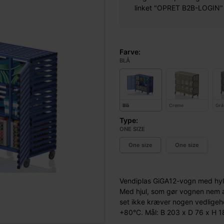
linket "OPRET B2B-LOGIN" øv
Farve:
BLÅ
Blå
Creme
Grå
Type:
ONE SIZE
One size
One size
Vendiplas GiGA12-vogn med hylde
Med hjul, som gør vognen nem at
set ikke kræver nogen vedligehol
+80°C. Mål: B 203 x D 76 x H 1