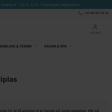
tirsdag d. 11/8 kl. 8.00. Vi beklager ulejligheden.
+45 86 93 39 22
LOG IND
NDLING & TEKNIK
SAUNA & SPA
iplas
unde for at få adgang til at handle på vores webshop. Klik på