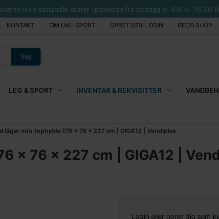
rre ikke behandle ordrer i perioden fra torsdag d. 6/8 kl. 16.00 til 
KONTAKT
OM LML-SPORT
OPRET B2B-LOGIN
BECO SHOP
Søg
LEG & SPORT
INVENTAR & REKVISITTER
VANDBEHA
 låger m/u tophylde 176 x 76 x 227 cm | GIGA12 | Vendiplas
6 x 76 x 227 cm | GIGA12 | Vend
Login eller opret dig som k