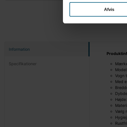
Afvis
Information
Produktin
Specifikationer
Mærke
Model
Vogn t
Med el
Bredd
Dybde
Højde
Materi
Vælg m
Hygiej
Rustfr