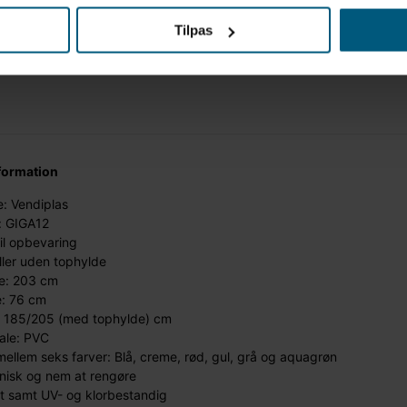
Tilpas
formation
: Vendiplas
: GIGA12
il opbevaring
ler uden tophylde
e: 203 cm
: 76 cm
: 185/205 (med tophylde) cm
ale: PVC
ellem seks farver: Blå, creme, rød, gul, grå og aquagrøn
nisk og nem at rengøre
it samt UV- og klorbestandig