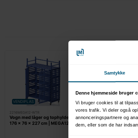
Samtykke
Denne hjemmeside bruger c
VENDIPLAS
VENDIPLAS
Vi bruger cookies til at tilpas
vores trafik. Vi deler også 
2216MEGA12-WTR
2216MEGA12-WOTR
Vogn med låger og tophylde
Vogn med låger og ud
annonceringspartnere og anal
176 x 76 x 227 cm | MEGA12 |
tophylde 176 x 76 x 1
dem, eller som de har indsaml
Vendiplas
MEGA12 | Vendiplas