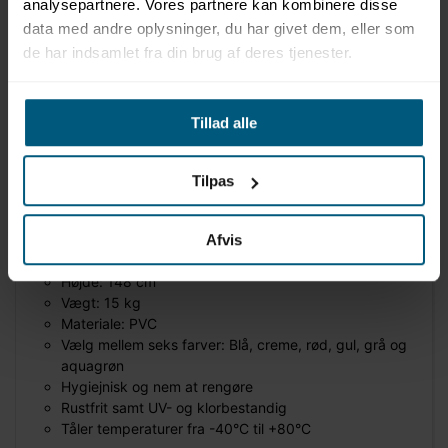
analysepartnere. Vores partnere kan kombinere disse
data med andre oplysninger, du har givet dem, eller som
de har indsamlet fra din brug af deres tjenester.
Information
Specifikationer
Tillad alle
Produktinformation
Mærke: Vendiplas
Tilpas
Model: MPLT
Vogn til opbevaring af håndklæder/badekåber
Afvis
Længde: 118 cm
Bredde: 51 cm
Højde: 148 cm
Vægt: 15 kg
Materiale: PVC
Vælg mellem seks farver: Blå, creme, rød, gul, grå og
aquagrøn
Hygiejnisk og nem at rengøre
Rustfrit samt UV- og klorbestandig
Tåler temperaturer fra -40°C til +80°C