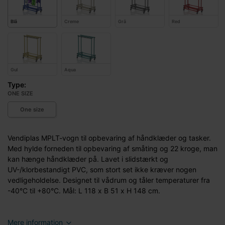
Blå
Creme
Grå
Red
Gul
Aqua
Type:
ONE SIZE
One size
Vendiplas MPLT-vogn til opbevaring af håndklæder og tasker.
Med hylde forneden til opbevaring af småting og 22 kroge, man
kan hænge håndklæder på. Lavet i slidstærkt og
UV-/klorbestandigt PVC, som stort set ikke kræver nogen
vedligeholdelse. Designet til vådrum og tåler temperaturer fra
-40°C til +80°C. Mål: L 118 x B 51 x H 148 cm.
Mere information