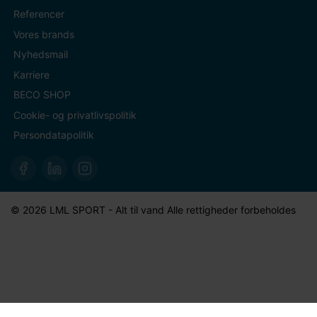
Referencer
Vores brands
Nyhedsmail
Karriere
BECO SHOP
Cookie- og privatlivspolitik
Persondatapolitik
© 2026 LML SPORT - Alt til vand Alle rettigheder forbeholdes