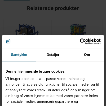
Relaterede produkter
VENDIPLAS
VENDIPLAS
Samtykke
Detaljer
Om
2216MPLB
2216MSL(30)
Vogn til tasker og
Vogn til svømmeveste
håndklæder 112 x 61 x
84 x 85 x 169 cm |
120 cm | MPLB |
MSL(30) | Vendiplas
Denne hjemmeside bruger cookies
Vendiplas
Vi bruger cookies til at tilpasse vores indhold og
annoncer, til at vise dig funktioner til sociale medier og til
at analysere vores trafik. Vi deler også oplysninger om
din brug af vores hjemmeside med vores partnere inden
for sociale medier, annonceringspartnere og