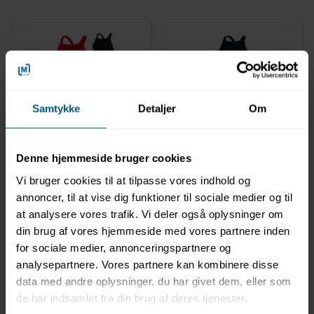
Samtykke
Detaljer
Om
131413471
131413541
Badedragt til kvinder |
Badedragt til kvinder |
Ensfarvet | Endurance+
Endurance+ Legsuit |
Denne hjemmeside bruger cookies
Medalist | Speedo
Speedo
Vi bruger cookies til at tilpasse vores indhold og
annoncer, til at vise dig funktioner til sociale medier og til
at analysere vores trafik. Vi deler også oplysninger om
din brug af vores hjemmeside med vores partnere inden
for sociale medier, annonceringspartnere og
analysepartnere. Vores partnere kan kombinere disse
data med andre oplysninger, du har givet dem, eller som
de har indsamlet fra din brug af deres tjenester.