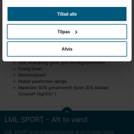
Information
Specifikationer
Tillad alle
Produktinformation
Tilpas
Mærke: Speedo
Model: HyperBoom Allover Medalist
Afvis
Sporty design med racerback
Multiprint og logotryk foran
Stor udskæring giver god bevægelsesfrihed
Foring foran
Klorinresistent
Holder pasformen længe
Materiale: 80% genanvendt nylon 20% elastan
(Creora® HighClo™)
LML SPORT - Alt til vand
LML SPORT er en engrosforhandler af alt til vand. Vores