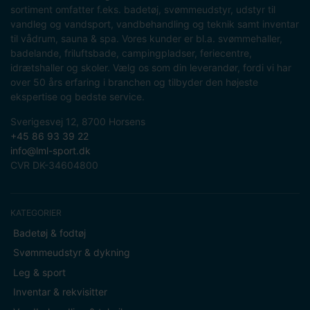
sortiment omfatter f.eks. badetøj, svømmeudstyr, udstyr til
vandleg og vandsport, vandbehandling og teknik samt inventar
til vådrum, sauna & spa. Vores kunder er bl.a. svømmehaller,
badelande, friluftsbade, campingpladser, feriecentre,
idrætshaller og skoler. Vælg os som din leverandør, fordi vi har
over 50 års erfaring i branchen og tilbyder den højeste
ekspertise og bedste service.
Sverigesvej 12, 8700 Horsens
+45 86 93 39 22
info@lml-sport.dk
CVR DK-34604800
KATEGORIER
Badetøj & fodtøj
Svømmeudstyr & dykning
Leg & sport
Inventar & rekvisitter