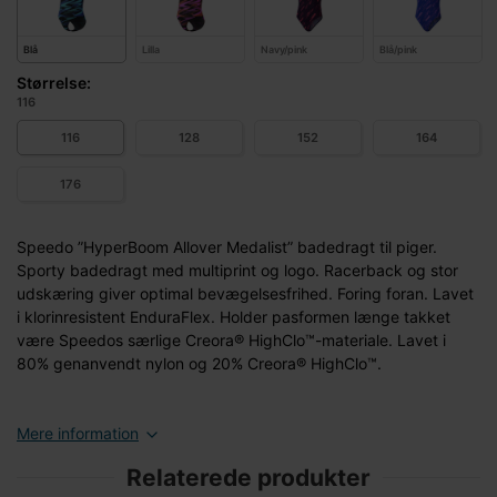
Blå
Lilla
Navy/pink
Blå/pink
Størrelse:
116
116
128
152
164
176
Speedo ”HyperBoom Allover Medalist” badedragt til piger.
Sporty badedragt med multiprint og logo. Racerback og stor
udskæring giver optimal bevægelsesfrihed. Foring foran. Lavet
i klorinresistent EnduraFlex. Holder pasformen længe takket
være Speedos særlige Creora® HighClo™-materiale. Lavet i
80% genanvendt nylon og 20% Creora® HighClo™.
Mere information
Relaterede produkter