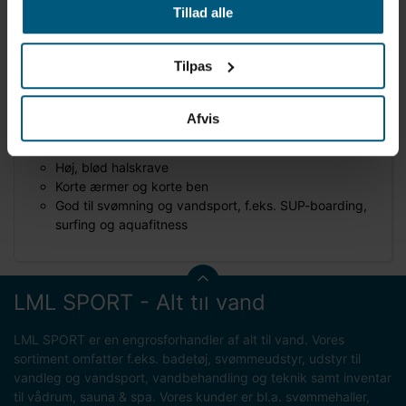
Produktinformation
Tillad alle
Mærke: BECO
Neoprendragt til mænd
Tilpas
Materiale: 3 mm CR-neopren
Farve: Sort/grå
UV-beskyttelse 50+
Afvis
Super behagelig, elastisk og blød neopren
Kraftig YKK-lynlås på ryggen
Høj, blød halskrave
Korte ærmer og korte ben
God til svømning og vandsport, f.eks. SUP-boarding,
surfing og aquafitness
LML SPORT - Alt til vand
LML SPORT er en engrosforhandler af alt til vand. Vores
sortiment omfatter f.eks. badetøj, svømmeudstyr, udstyr til
vandleg og vandsport, vandbehandling og teknik samt inventar
til vådrum, sauna & spa. Vores kunder er bl.a. svømmehaller,