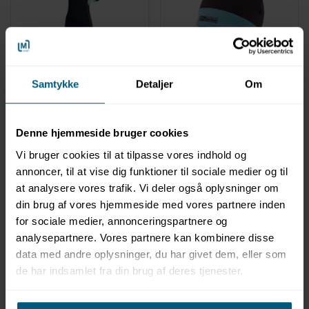
0204837
02047351
Neopdrendragt til
Neoprenhue til voksne |
Samtykke
Detaljer
Om
kvinder | BECO
BECO
Denne hjemmeside bruger cookies
Vi bruger cookies til at tilpasse vores indhold og
annoncer, til at vise dig funktioner til sociale medier og til
at analysere vores trafik. Vi deler også oplysninger om
din brug af vores hjemmeside med vores partnere inden
for sociale medier, annonceringspartnere og
analysepartnere. Vores partnere kan kombinere disse
data med andre oplysninger, du har givet dem, eller som
Information
Specifikationer
de har indsamlet fra din brug af deres tjenester.