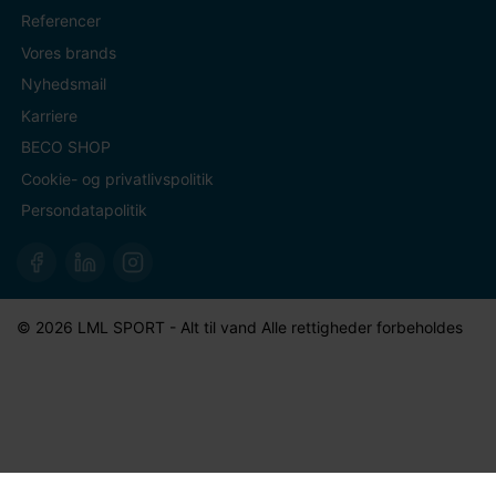
Referencer
Vores brands
Nyhedsmail
Karriere
BECO SHOP
Cookie- og privatlivspolitik
Persondatapolitik
© 2026 LML SPORT - Alt til vand Alle rettigheder forbeholdes