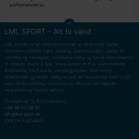
performancekrav.
LML SPORT - Alt til vand
LML SPORT er en engrosforhandler af alt til vand. Vores
sortiment omfatter f.eks. badetøj, svømmeudstyr, udstyr til
vandleg og vandsport, vandbehandling og teknik samt inventar
til vådrum, sauna & spa. Vores kunder er bl.a. svømmehaller,
badelande, friluftsbade, campingpladser, feriecentre,
idrætshaller og skoler. Vælg os som din leverandør, fordi vi har
over 50 års erfaring i branchen og tilbyder den højeste
ekspertise og bedste service.
Sverigesvej 12, 8700 Horsens
+45 86 93 39 22
info@lml-sport.dk
CVR DK-34604800