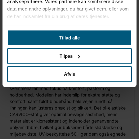
analysepartnere. Vores partnere kan kombinere disse
data med andre oplysninger, du har givet dem, eller som
de har indsamlet fra din brug af deres tjenester.
Tillad alle
Information
Specifikationer
Tilpas
Produktbeskrivelse
Afvis
BECO TEAM Jammer er skabt til intensiv brug i
svømmehallen med fokus på komfort, pasform og
holdbarhed. Modellen har inderslip for ekstra støtte og
komfort, samt fuldt bindebånd hele vejen rundt, så
linningen kan justeres præcist og sikkert. Det bi-elastiske
CARVICO-stof giver optimal bevægelsesfrihed, mens
materialet er klorresistent og indeholder genanvendte
polyamidfibre, hvilket gør bukserne både slidstærke og
miljøbevidste. UV-beskyttelse 50+ gør dem også egnede