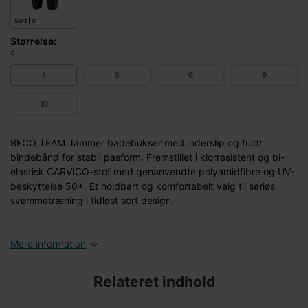
Sort | 0
Størrelse:
4
4
5
6
9
10
BECO TEAM Jammer badebukser med inderslip og fuldt
bindebånd for stabil pasform. Fremstillet i klorresistent og bi-
elastisk CARVICO-stof med genanvendte polyamidfibre og UV-
beskyttelse 50+. Et holdbart og komfortabelt valg til seriøs
svømmetræning i tidløst sort design.
Mere information
Relateret indhold