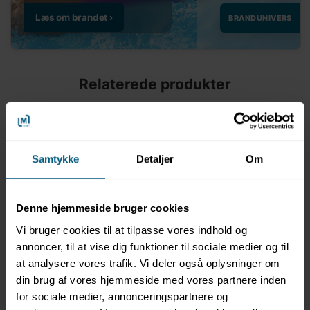
Relaterede produkter
Samtykke
Detaljer
Om
NYHED
NYHED
Denne hjemmeside bruger cookies
0204632
0204634
Vi bruger cookies til at tilpasse vores indhold og
Badebukser | Team |
Badebukser | Team |
annoncer, til at vise dig funktioner til sociale medier og til
UV50+ | Square Leg |
UV50+ | Swim Brief |
at analysere vores trafik. Vi deler også oplysninger om
BECO
BECO
din brug af vores hjemmeside med vores partnere inden
for sociale medier, annonceringspartnere og