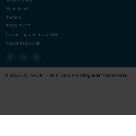
Nyhedsmail
Karriere
BECO SHOP
Cookie- og privatlivspolitik
Persondatapolitik
© 2026 LML SPORT - Alt til vand Alle rettigheder forbeholdes