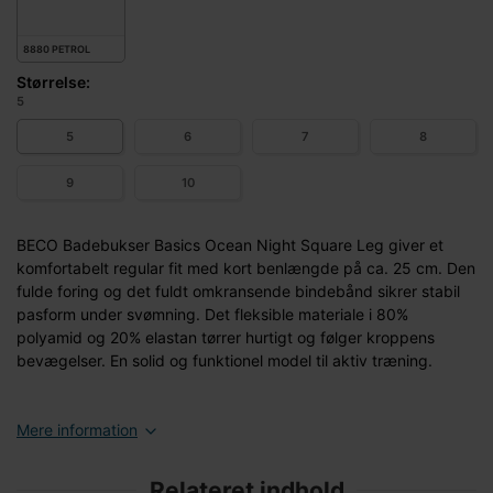
8880 PETROL
Størrelse:
5
5
6
7
8
9
10
BECO Badebukser Basics Ocean Night Square Leg giver et
komfortabelt regular fit med kort benlængde på ca. 25 cm. Den
fulde foring og det fuldt omkransende bindebånd sikrer stabil
pasform under svømning. Det fleksible materiale i 80%
polyamid og 20% elastan tørrer hurtigt og følger kroppens
bevægelser. En solid og funktionel model til aktiv træning.
Mere information
Relateret indhold