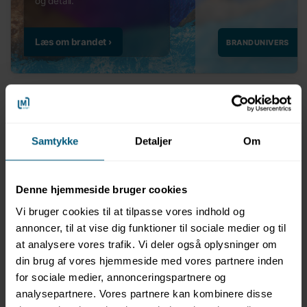
Relaterede produkter
Samtykke
Detaljer
Om
Denne hjemmeside bruger cookies
Vi bruger cookies til at tilpasse vores indhold og
NYHED
annoncer, til at vise dig funktioner til sociale medier og til
at analysere vores trafik. Vi deler også oplysninger om
0204608
din brug af vores hjemmeside med vores partnere inden
Badebukser | Basics
Ocean Ribbons | Square
for sociale medier, annonceringspartnere og
Leg | BECO
analysepartnere. Vores partnere kan kombinere disse