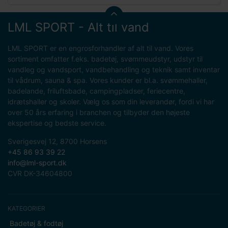
LML SPORT - Alt til vand
LML SPORT er en engrosforhandler af alt til vand. Vores
sortiment omfatter f.eks. badetøj, svømmeudstyr, udstyr til
vandleg og vandsport, vandbehandling og teknik samt inventar
til vådrum, sauna & spa. Vores kunder er bl.a. svømmehaller,
badelande, friluftsbade, campingpladser, feriecentre,
idrætshaller og skoler. Vælg os som din leverandør, fordi vi har
over 50 års erfaring i branchen og tilbyder den højeste
ekspertise og bedste service.
Sverigesvej 12, 8700 Horsens
+45 86 93 39 22
info@lml-sport.dk
CVR DK-34604800
KATEGORIER
Badetøj & fodtøj