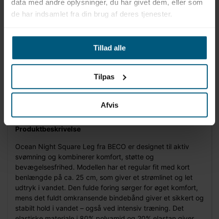
data med andre oplysninger, du har givet dem, eller som
de har indsamlet fra din brug af deres tjenester.
Tillad alle
Tilpas
Information
Specifikationer
Afvis
Produktbeskrivelse
Ocean Night Square Leg fra BECO er designet til aktiv
svømning og kombinerer komfort, støtte og
bevægelsesfrihed. Modellen har et regular fit med kort
benlængde på ca. 25 cm, som giver et strømlinet og let
udtryk i vandet. Den fulde foring sørger for øget komfort,
mens det fuldt omkransende bindebånd giver et sikkert og
stabilt hold i vandet – også ved intensiv træning. Det
elastiske materiale i 80% polyamid og 20% elastan giver