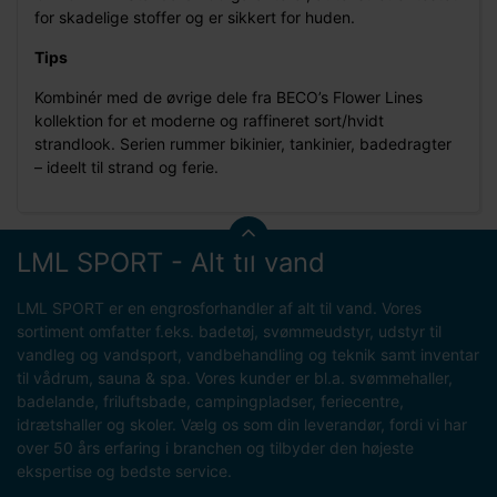
for skadelige stoffer og er sikkert for huden.
Tips
Kombinér med de øvrige dele fra BECO’s Flower Lines
kollektion for et moderne og raffineret sort/hvidt
strandlook. Serien rummer bikinier, tankinier, badedragter
– ideelt til strand og ferie.
LML SPORT - Alt til vand
LML SPORT er en engrosforhandler af alt til vand. Vores
sortiment omfatter f.eks. badetøj, svømmeudstyr, udstyr til
vandleg og vandsport, vandbehandling og teknik samt inventar
til vådrum, sauna & spa. Vores kunder er bl.a. svømmehaller,
badelande, friluftsbade, campingpladser, feriecentre,
idrætshaller og skoler. Vælg os som din leverandør, fordi vi har
over 50 års erfaring i branchen og tilbyder den højeste
ekspertise og bedste service.