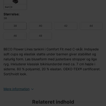
Sort | 0
Størrelse:
38
38
40
42
44
46
48
BECO Flower Lines tankini i Comfort Fit med C-skål. Indsyede
soft cups og elastisk støtte under barmen giver stabilitet og
naturlig form. Løs bluseform med justerbare stropper og lige
ryg. Inkluderer klassisk bikiniunderdel med ca. 7 cm højde i
siderne. 80 % polyamid, 20 % elastan. OEKO-TEX® certificeret.
Sort/hvidt look.
Mere information
Relateret indhold