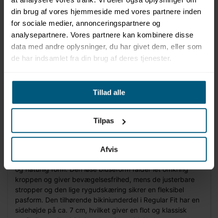
din brug af vores hjemmeside med vores partnere inden
for sociale medier, annonceringspartnere og
analysepartnere. Vores partnere kan kombinere disse
data med andre oplysninger, du har givet dem, eller som
de har indsamlet fra din brug af deres tjenester.
Information
Specifikationer
Tillad alle
Tilpas
Produktbeskrivelse
BECO Flower Lines tankinisættet giver en elegant silhuet
og behagelig støtte. Overdelen har indsyede soft cups og
Afvis
et elastisk støttebånd under barmen, som sikrer stabilitet
og naturlig form. Den løse bluseform falder let omkring
kroppen og giver bevægelsesfrihed, mens de justerbare
stropper og den lige rygudskæring sikrer en fleksibel
pasform. Den tilhørende bikiniunderdel i Regular Fit har en
sidehøjde på ca. 7 cm, hvilket giver en flot og klassisk