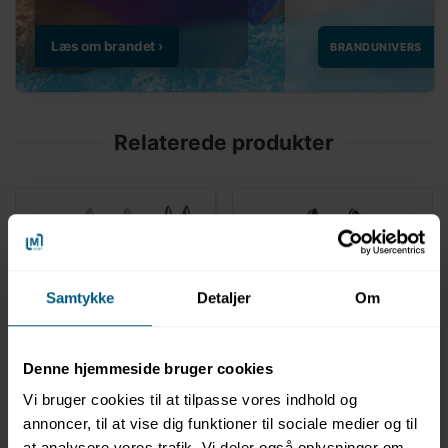
Relaterede produkter
Samtykke
Detaljer
Om
NYHED
NYHED
0204181
0204397
Bikini | Flower Lines | C-
Badedragt | Flower Lines
Denne hjemmeside bruger cookies
skål | BECO
| Classic V-neck | C-skål
Vi bruger cookies til at tilpasse vores indhold og
| BECO
annoncer, til at vise dig funktioner til sociale medier og til
at analysere vores trafik. Vi deler også oplysninger om