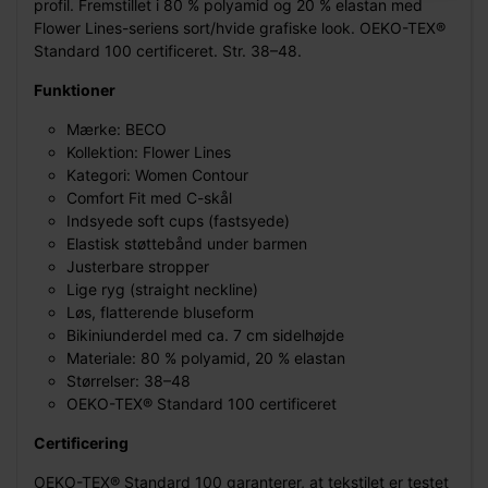
profil. Fremstillet i 80 % polyamid og 20 % elastan med
Flower Lines-seriens sort/hvide grafiske look. OEKO-TEX®
Standard 100 certificeret. Str. 38–48.
Funktioner
Mærke: BECO
Kollektion: Flower Lines
Kategori: Women Contour
Comfort Fit med C-skål
Indsyede soft cups (fastsyede)
Elastisk støttebånd under barmen
Justerbare stropper
Lige ryg (straight neckline)
Løs, flatterende bluseform
Bikiniunderdel med ca. 7 cm sidelhøjde
Materiale: 80 % polyamid, 20 % elastan
Størrelser: 38–48
OEKO-TEX® Standard 100 certificeret
Certificering
OEKO-TEX® Standard 100 garanterer, at tekstilet er testet