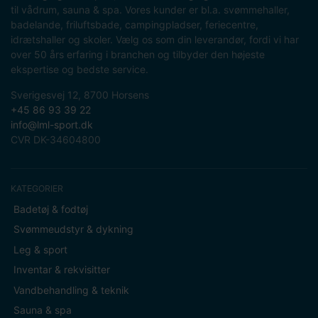
til vådrum, sauna & spa. Vores kunder er bl.a. svømmehaller,
badelande, friluftsbade, campingpladser, feriecentre,
idrætshaller og skoler. Vælg os som din leverandør, fordi vi har
over 50 års erfaring i branchen og tilbyder den højeste
ekspertise og bedste service.
Sverigesvej 12, 8700 Horsens
+45 86 93 39 22
info@lml-sport.dk
CVR DK-34604800
KATEGORIER
Badetøj & fodtøj
Svømmeudstyr & dykning
Leg & sport
Inventar & rekvisitter
Vandbehandling & teknik
Sauna & spa