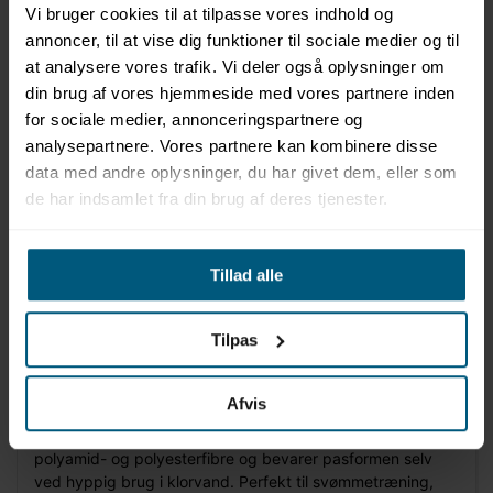
Vi bruger cookies til at tilpasse vores indhold og
annoncer, til at vise dig funktioner til sociale medier og til
at analysere vores trafik. Vi deler også oplysninger om
din brug af vores hjemmeside med vores partnere inden
for sociale medier, annonceringspartnere og
Information
Specifikationer
analysepartnere. Vores partnere kan kombinere disse
data med andre oplysninger, du har givet dem, eller som
de har indsamlet fra din brug af deres tjenester.
Produktbeskrivelse
BECO Team Racerback bikini overdelen er skabt til
svømmere, der ønsker maksimal bevægelsesfrihed og et
sikkert træningshold. Modellen har tæt pasform og et
Tillad alle
bredt støttebånd under barmen, der giver stabilitet.
Racerback-design med stort cut-out giver optimal
Tilpas
bevægelse i skuldre og overkrop og sikrer et
aerodynamisk, sporty fit. Materialet er et højkvalitets
CARVICO-performancestof, som er bi-elastisk,
Afvis
klorresistent, UV-beskyttende og modstandsdygtigt over
for solcreme og olie. Stoffet indeholder genanvendte
polyamid- og polyesterfibre og bevarer pasformen selv
ved hyppig brug i klorvand. Perfekt til svømmetræning,