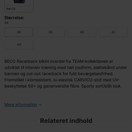
Sort | 0
Størrelse:
36
36
38
40
42
44
BECO Racerback bikini overdel fra TEAM-kollektionen er
udviklet til intensiv træning med tæt pasform, støttebånd under
barmen og cut-out racerback for fuld bevægelsesfrihed.
Fremstillet i klorresistent, bi-elastisk CARVICO-stof med UV-
beskyttelse 50+ og genanvendte fibre. Sporty sort/blåt look.
Mere information
Relateret indhold