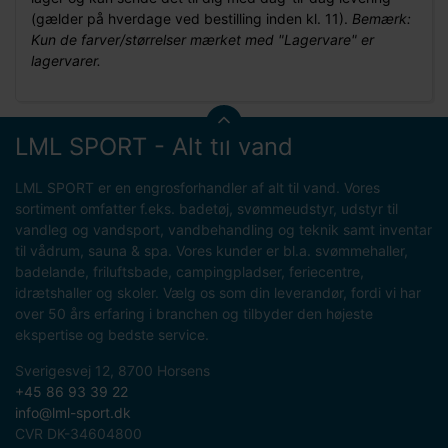
(gælder på hverdage ved bestilling inden kl. 11).
Bemærk:
Kun de farver/størrelser mærket med "Lagervare" er
lagervarer.
LML SPORT - Alt til vand
LML SPORT er en engrosforhandler af alt til vand. Vores
sortiment omfatter f.eks. badetøj, svømmeudstyr, udstyr til
vandleg og vandsport, vandbehandling og teknik samt inventar
til vådrum, sauna & spa. Vores kunder er bl.a. svømmehaller,
badelande, friluftsbade, campingpladser, feriecentre,
idrætshaller og skoler. Vælg os som din leverandør, fordi vi har
over 50 års erfaring i branchen og tilbyder den højeste
ekspertise og bedste service.
Sverigesvej 12, 8700 Horsens
+45 86 93 39 22
info@lml-sport.dk
CVR DK-34604800