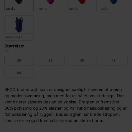
Sort | 0
Pink | 4
Rød | 5
Blå | 6
Marineblå | 7
Størrelse:
36
36
38
40
42
44
BECO badedragt, som er designet særligt til svømmetræning
og motionssvømning, men med fokus på et smukt design. Den
kombinerer således design og ydelse. Dragten er fremstillet i
80% polyamid og 20% elastan og har rund halsudskæring og en
flot udskæring på ryggen. Badedragten har brede stropper,
som sikrer en god komfort selv ved en større barm.