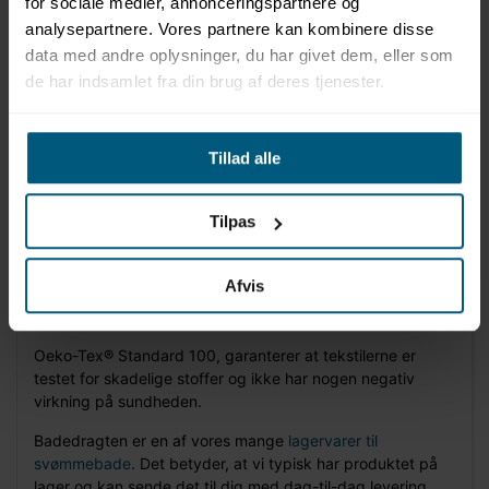
for sociale medier, annonceringspartnere og
analysepartnere. Vores partnere kan kombinere disse
data med andre oplysninger, du har givet dem, eller som
de har indsamlet fra din brug af deres tjenester.
Information
Specifikationer
Tillad alle
Produktinformation
Tilpas
Rygudskæring
Rund hals
80% polyamid og 20% elastan
Afvis
Egnet til svømmetræning og motionssvømning
Oeko-Tex® Standard 100
Oeko-Tex® Standard 100, garanterer at tekstilerne er
testet for skadelige stoffer og ikke har nogen negativ
virkning på sundheden.
Badedragten er en af vores mange
lagervarer til
svømmebade
. Det betyder, at vi typisk har produktet på
lager og kan sende det til dig med dag-til-dag levering