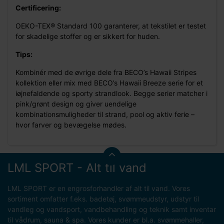
Certificering:
OEKO-TEX® Standard 100 garanterer, at tekstilet er testet
for skadelige stoffer og er sikkert for huden.
Tips:
Kombinér med de øvrige dele fra BECO’s Hawaii Stripes
kollektion eller mix med BECO’s Hawaii Breeze serie for et
iøjnefaldende og sporty strandlook. Begge serier matcher i
pink/grønt design og giver uendelige
kombinationsmuligheder til strand, pool og aktiv ferie –
hvor farver og bevægelse mødes.
LML SPORT - Alt til vand
LML SPORT er en engrosforhandler af alt til vand. Vores
sortiment omfatter f.eks. badetøj, svømmeudstyr, udstyr til
vandleg og vandsport, vandbehandling og teknik samt inventar
til vådrum, sauna & spa. Vores kunder er bl.a. svømmehaller,