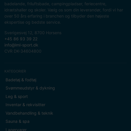
badelande, friluftsbade, campingpladser, feriecentre,
idrætshaller og skoler. Vælg os som din leverandør, fordi vi har
over 50 års erfaring i branchen og tilbyder den højeste
ekspertise og bedste service.
Sverigesvej 12, 8700 Horsens
+45 86 93 39 22
info@lml-sport.dk
CVR DK-34604800
KATEGORIER
Badetøj & fodtøj
Svømmeudstyr & dykning
Leg & sport
Inventar & rekvisitter
Vandbehandling & teknik
Sauna & spa
Lagervarer