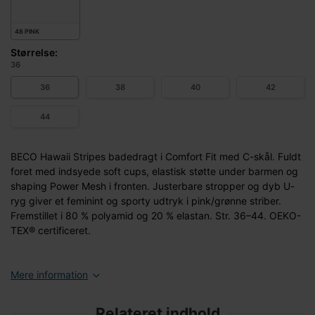
48 PINK
Størrelse:
36
36
38
40
42
44
BECO Hawaii Stripes badedragt i Comfort Fit med C-skål. Fuldt
foret med indsyede soft cups, elastisk støtte under barmen og
shaping Power Mesh i fronten. Justerbare stropper og dyb U-
ryg giver et feminint og sporty udtryk i pink/grønne striber.
Fremstillet i 80 % polyamid og 20 % elastan. Str. 36–44. OEKO-
TEX® certificeret.
Mere information
Relateret indhold