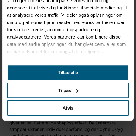
Vi bruger cookies til at tilpasse vores indhold og
annoncer, til at vise dig funktioner til sociale medier og til
at analysere vores trafik. Vi deler også oplysninger om
din brug af vores hjemmeside med vores partnere inden
for sociale medier, annonceringspartnere og
analysepartnere. Vores partnere kan kombinere disse
data med andre oplysninger, du har givet dem, eller som
de har indsamlet fra din brug af deres tjenester.
Information
Specifikationer
Tillad alle
Produktinformation
Tilpas
BECO Hawaii Stripes Classic V-Neck er en feminin
badedragt med fokus på komfort og støtte. Modellen er i
Comfort Fit med C-skål og er fuldt foret for et behageligt,
Afvis
sikkert hold i vandet. Indsyede soft cups og elastisk støtte
under barmen former naturligt, mens Power Mesh i fronten
giver en let, flatterende shaping-effekt. De justerbare
stropper sikrer en individuel pasform, og den dybe U-ryg
samt V-udskæring fremhæver en elegant silhuet. Den