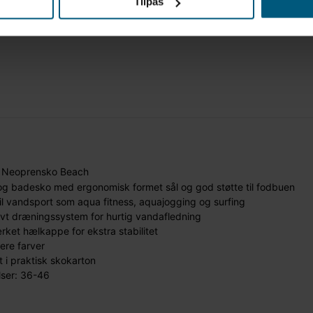
Tilpas
Neoprensko Beach
og badesko med ergonomisk formet sål og god støtte til fodbuen
til vandsport som aqua fitness, aquajogging og surfing
ivt dræningssystem for hurtig vandafledning
rket hælkappe for ekstra stabilitet
lere farver
 i praktisk skokarton
lser: 36-46