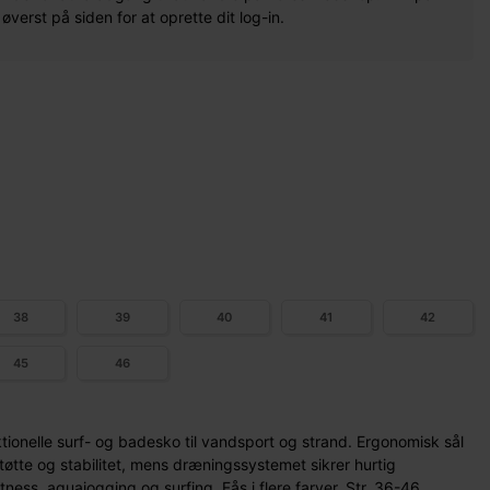
erst på siden for at oprette dit log-in.
38
39
40
41
42
45
46
onelle surf- og badesko til vandsport og strand. Ergonomisk sål
øtte og stabilitet, mens dræningssystemet sikrer hurtig
itness, aquajogging og surfing. Fås i flere farver. Str. 36-46.