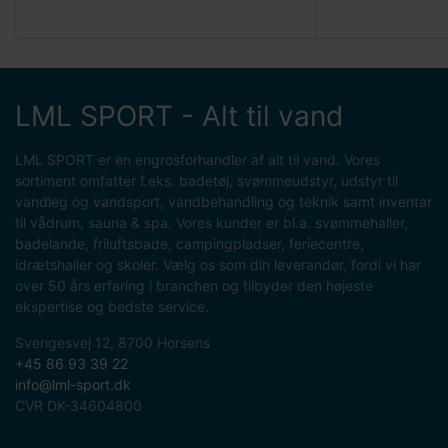
LML SPORT - Alt til vand
LML SPORT er en engrosforhandler af alt til vand. Vores
sortiment omfatter f.eks. badetøj, svømmeudstyr, udstyr til
vandleg og vandsport, vandbehandling og teknik samt inventar
til vådrum, sauna & spa. Vores kunder er bl.a. svømmehaller,
badelande, friluftsbade, campingpladser, feriecentre,
idrætshaller og skoler. Vælg os som din leverandør, fordi vi har
over 50 års erfaring i branchen og tilbyder den højeste
ekspertise og bedste service.
Sverigesvej 12, 8700 Horsens
+45 86 93 39 22
info@lml-sport.dk
CVR DK-34604800