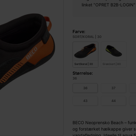
linket "OPRET B2B-LOGIN" øv
Farve:
SORT/KORAL | 30
Sort/koral | 30
Grøn/sort | 80
Størrelse:
36
36
37
43
44
BECO Neoprensko Beach – funkti
og forstærket hælkappe giver st
vandafledning. Ideelle til aqua f