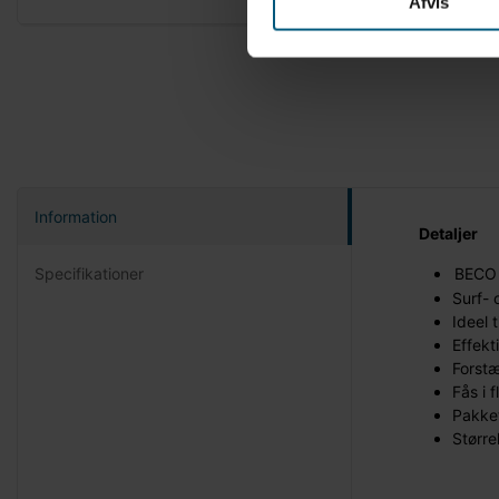
Afvis
Information
Detaljer
Specifikationer
BECO 
Surf- 
Ideel 
Effekt
Forstæ
Fås i f
Pakket
Større