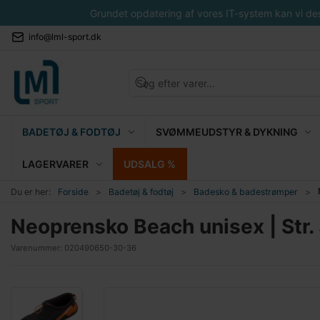
Grundet opdatering af vores IT-system kan vi desvæ
info@lml-sport.dk
BADETØJ & FODTØJ
SVØMMEUDSTYR & DYKNING
LAGERVARER
UDSALG %
Du er her:
Forside
Badetøj & fodtøj
Badesko & badestrømper
Neoprensko Beach unisex | Str.
Varenummer:
020490650-30-36