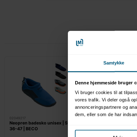
Samtykke
Denne hjemmeside bruger c
Vi bruger cookies til at tilpas
vores trafik. Vi deler også 
annonceringspartnere og anal
dem, eller som de har indsaml
02049217
Neopren badesko unisex | Str.
36-47 | BECO