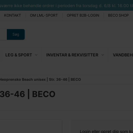
rre ikke behandle ordrer i perioden fra torsdag d. 6/8 kl. 16.00 til 
KONTAKT
OM LML-SPORT
OPRET B2B-LOGIN
BECO SHOP
Søg
LEG & SPORT
INVENTAR & REKVISITTER
VANDBEHA
Neoprensko Beach unisex | Str. 36-46 | BECO
 36-46 | BECO
Login eller opret dig som k