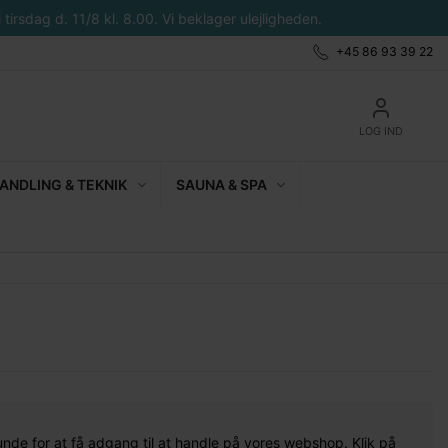
tirsdag d. 11/8 kl. 8.00. Vi beklager ulejligheden.
+45 86 93 39 22
LOG IND
NDLING & TEKNIK
SAUNA & SPA
unde for at få adgang til at handle på vores webshop. Klik på