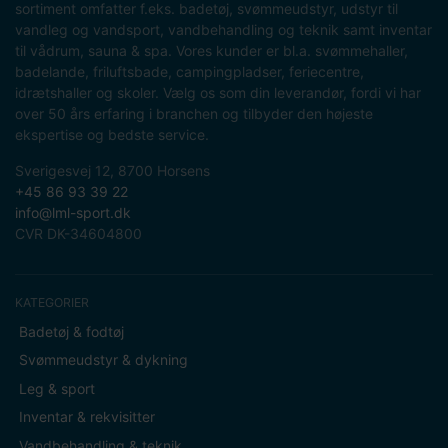
sortiment omfatter f.eks. badetøj, svømmeudstyr, udstyr til
vandleg og vandsport, vandbehandling og teknik samt inventar
til vådrum, sauna & spa. Vores kunder er bl.a. svømmehaller,
badelande, friluftsbade, campingpladser, feriecentre,
idrætshaller og skoler. Vælg os som din leverandør, fordi vi har
over 50 års erfaring i branchen og tilbyder den højeste
ekspertise og bedste service.
Sverigesvej 12, 8700 Horsens
+45 86 93 39 22
info@lml-sport.dk
CVR DK-34604800
KATEGORIER
Badetøj & fodtøj
Svømmeudstyr & dykning
Leg & sport
Inventar & rekvisitter
Vandbehandling & teknik