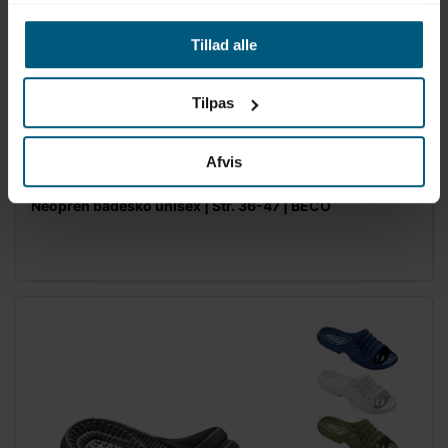
Tillad alle
Tilpas
Afvis
02049217
Neopren badesko unisex | Str. 36-47 | BECO