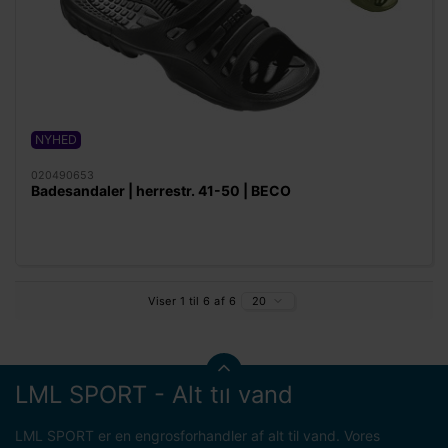
NYHED
020490653
Badesandaler | herrestr. 41-50 | BECO
Viser 1 til 6 af 6
20
LML SPORT - Alt til vand
LML SPORT er en engrosforhandler af alt til vand. Vores