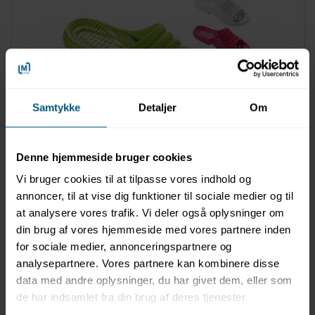
Samtykke
Detaljer
Om
LAGERVARE
020490652
Badesandaler til damer | Ensfarvet | Str. 36-41 | BECO
Denne hjemmeside bruger cookies
Vi bruger cookies til at tilpasse vores indhold og
annoncer, til at vise dig funktioner til sociale medier og til
at analysere vores trafik. Vi deler også oplysninger om
din brug af vores hjemmeside med vores partnere inden
for sociale medier, annonceringspartnere og
analysepartnere. Vores partnere kan kombinere disse
data med andre oplysninger, du har givet dem, eller som
de har indsamlet fra din brug af deres tjenester.