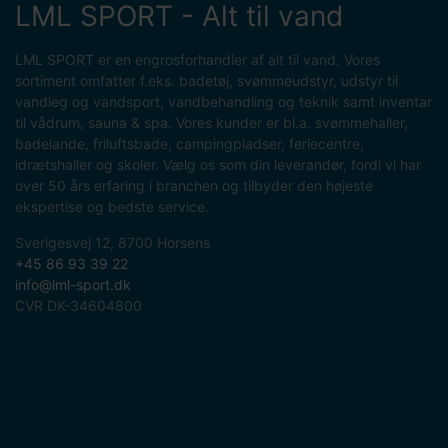
LML SPORT - Alt til vand
LML SPORT er en engrosforhandler af alt til vand. Vores
sortiment omfatter f.eks. badetøj, svømmeudstyr, udstyr til
vandleg og vandsport, vandbehandling og teknik samt inventar
til vådrum, sauna & spa. Vores kunder er bl.a. svømmehaller,
badelande, friluftsbade, campingpladser, feriecentre,
idrætshaller og skoler. Vælg os som din leverandør, fordi vi har
over 50 års erfaring i branchen og tilbyder den højeste
ekspertise og bedste service.
Sverigesvej 12, 8700 Horsens
+45 86 93 39 22
info@lml-sport.dk
CVR DK-34604800