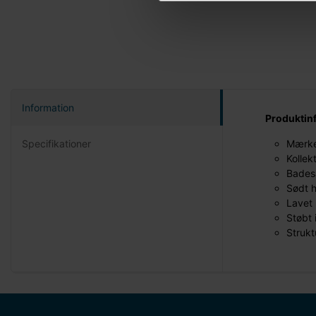
Information
Produktin
Specifikationer
Mærke
Kollek
Badesa
Sødt h
Lavet 
Støbt 
Strukt