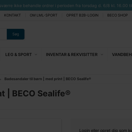
rre ikke behandle ordrer i perioden fra torsdag d. 6/8 kl. 16.00 til 
KONTAKT
OM LML-SPORT
OPRET B2B-LOGIN
BECO SHOP
Søg
LEG & SPORT
INVENTAR & REKVISITTER
VANDBEHA
Badesandaler til børn | med print | BECO Sealife®
nt | BECO Sealife®
Login eller opret dig som k