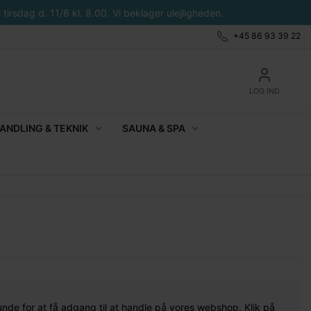
tirsdag d. 11/8 kl. 8.00. Vi beklager ulejligheden.
+45 86 93 39 22
LOG IND
NDLING & TEKNIK
SAUNA & SPA
unde for at få adgang til at handle på vores webshop. Klik på