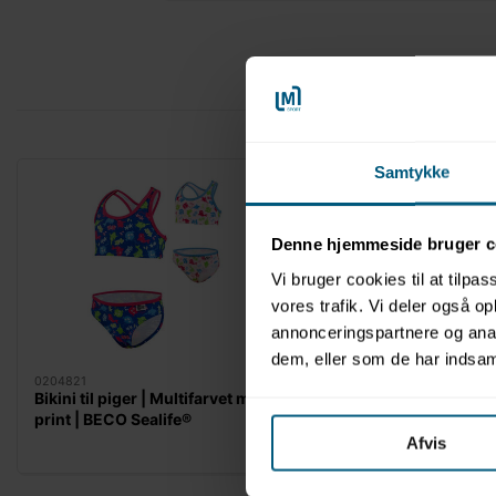
Samtykke
Denne hjemmeside bruger c
Vi bruger cookies til at tilpas
vores trafik. Vi deler også 
annonceringspartnere og anal
LAGERVARE
dem, eller som de har indsaml
0204821
0204822
Bikini til piger | Multifarvet med
Badedragt til piger | M
print | BECO Sealife®
med print | BECO Seal
Afvis