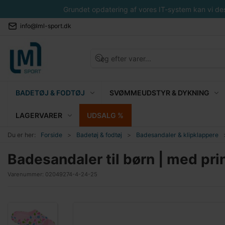
Grundet opdatering af vores IT-system kan vi desvæ
info@lml-sport.dk
BADETØJ & FODTØJ
SVØMMEUDSTYR & DYKNING
LAGERVARER
UDSALG %
Du er her:
Forside
Badetøj & fodtøj
Badesandaler & klipklappere
Badesandaler til børn | med pri
Varenummer:
02049274-4-24-25