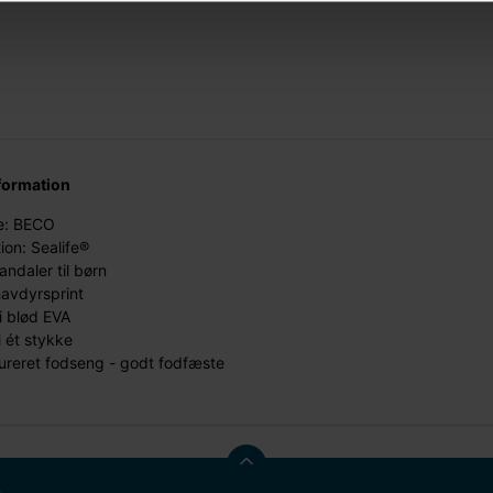
formation
: BECO
tion: Sealife®
ndaler til børn
avdyrsprint
i blød EVA
i ét stykke
ureret fodseng - godt fodfæste