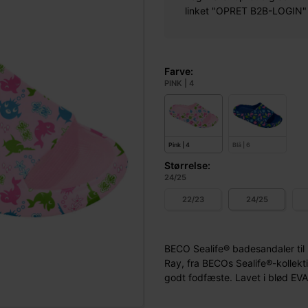
linket "OPRET B2B-LOGIN" øv
Farve:
PINK | 4
Pink | 4
Blå | 6
Størrelse:
24/25
22/23
24/25
BECO Sealife® badesandaler til
Ray, fra BECOs Sealife®-kollekti
godt fodfæste. Lavet i blød EVA