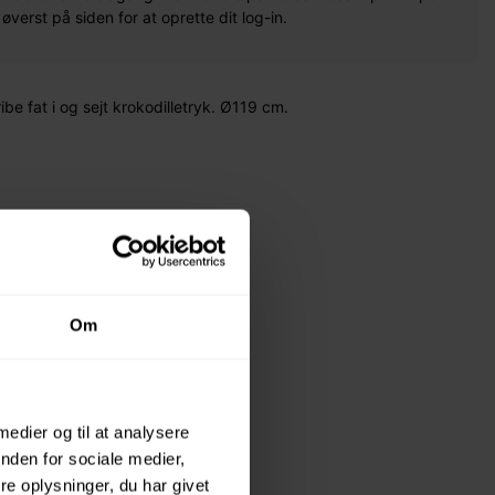
erst på siden for at oprette dit log-in.
be fat i og sejt krokodilletryk. Ø119 cm.
Om
 medier og til at analysere
nden for sociale medier,
e oplysninger, du har givet