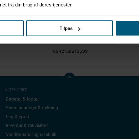
et fra din brug af deres tjenester.
t (gram)
1.296,00
Tilpas
STK
6942138913699
KATEGORIER
Badetøj & fodtøj
Svømmeudstyr & dykning
Leg & sport
Inventar & rekvisitter
Vandbehandling & teknik