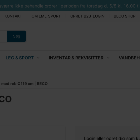
rre ikke behandle ordrer i perioden fra torsdag d. 6/8 kl. 16.00 til 
KONTAKT
OM LML-SPORT
OPRET B2B-LOGIN
BECO SHOP
Søg
LEG & SPORT
INVENTAR & REKVISITTER
VANDBEHA
g med reb Ø119 cm | BECO
ECO
Login eller opret dig som k