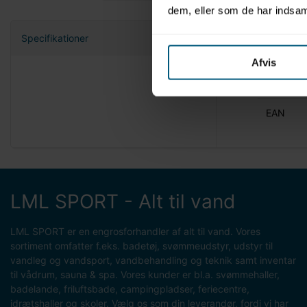
dem, eller som de har indsaml
Specifikationer
Nettovæg
Afvis
Enhed
EAN
LML SPORT - Alt til vand
LML SPORT er en engrosforhandler af alt til vand. Vores
sortiment omfatter f.eks. badetøj, svømmeudstyr, udstyr til
vandleg og vandsport, vandbehandling og teknik samt inventar
til vådrum, sauna & spa. Vores kunder er bl.a. svømmehaller,
badelande, friluftsbade, campingpladser, feriecentre,
idrætshaller og skoler. Vælg os som din leverandør, fordi vi har