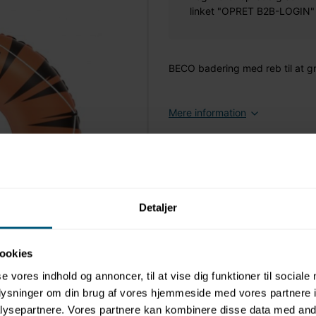
linket "OPRET B2B-LOGIN" øv
BECO badering med reb til at gri
Mere information
Detaljer
ookies
se vores indhold og annoncer, til at vise dig funktioner til sociale
oplysninger om din brug af vores hjemmeside med vores partnere i
ysepartnere. Vores partnere kan kombinere disse data med andr