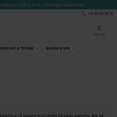
tirsdag d. 11/8 kl. 8.00. Vi beklager ulejligheden.
+45 86 93 39 22
LOG IND
NDLING & TEKNIK
SAUNA & SPA
unde for at få adgang til at handle på vores webshop. Klik på