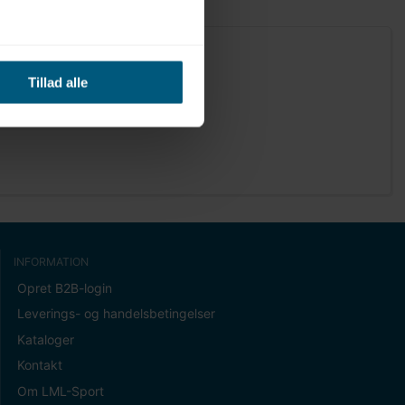
Tillad alle
INFORMATION
Opret B2B-login
Leverings- og handelsbetingelser
Kataloger
Kontakt
Om LML-Sport