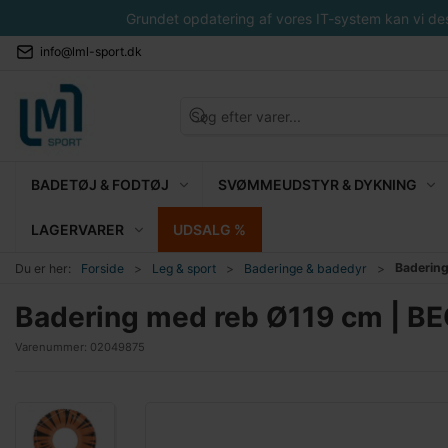
Grundet opdatering af vores IT-system kan vi desvæ
info@lml-sport.dk
BADETØJ & FODTØJ
SVØMMEUDSTYR & DYKNING
LAGERVARER
UDSALG %
Baderin
Du er her:
Forside
Leg & sport
Baderinge & badedyr
Badering med reb Ø119 cm | B
Varenummer:
02049875