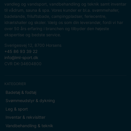
vandleg og vandsport, vandbehandling og teknik samt inventar
til vådrum, sauna & spa. Vores kunder er bl.a. svømmehaller,
badelande, friluftsbade, campingpladser, feriecentre,
idrætshaller og skoler. Vælg os som din leverandør, fordi vi har
over 50 års erfaring i branchen og tilbyder den højeste
ekspertise og bedste service.
Sverigesvej 12, 8700 Horsens
+45 86 93 39 22
info@lml-sport.dk
CVR DK-34604800
KATEGORIER
Badetøj & fodtøj
Svømmeudstyr & dykning
Leg & sport
Inventar & rekvisitter
Vandbehandling & teknik