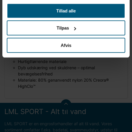
Tillad alle
Produktinformation
Mærke: Speedo
Tilpas
Model: Medley Logo
Badedragt til kvinder
Indsatsforing
Afvis
Racerback
100% klorinresistent
Hurtigttørrende materiale
Dyb udskæring ved skuldrene – optimal
bevægelsesfrihed
Materiale: 80% genanvendt nylon 20% Creora®
HighClo™
LML SPORT - Alt til vand
LML SPORT er en engrosforhandler af alt til vand. Vores
sortiment omfatter f.eks. badetøj, svømmeudstyr, udstyr til