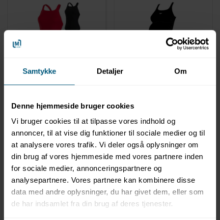
Samtykke
Detaljer
Om
131413471
131400370
Badedragt til kvinder |
Badedragt til gravide |
Ensfarvet | Endurance+
Maternity Fitness |
Medalist | Speedo
Speedo
Denne hjemmeside bruger cookies
Vi bruger cookies til at tilpasse vores indhold og
annoncer, til at vise dig funktioner til sociale medier og til
at analysere vores trafik. Vi deler også oplysninger om
din brug af vores hjemmeside med vores partnere inden
for sociale medier, annonceringspartnere og
analysepartnere. Vores partnere kan kombinere disse
data med andre oplysninger, du har givet dem, eller som
de har indsamlet fra din brug af deres tjenester.
Information
Specifikationer