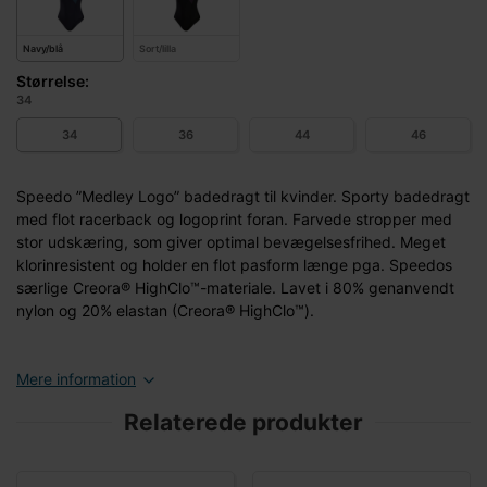
Navy/blå
Sort/lilla
Størrelse:
34
34
36
44
46
Speedo ”Medley Logo” badedragt til kvinder. Sporty badedragt
med flot racerback og logoprint foran. Farvede stropper med
stor udskæring, som giver optimal bevægelsesfrihed. Meget
klorinresistent og holder en flot pasform længe pga. Speedos
særlige Creora® HighClo™-materiale. Lavet i 80% genanvendt
nylon og 20% elastan (Creora® HighClo™).
Mere information
Relaterede produkter