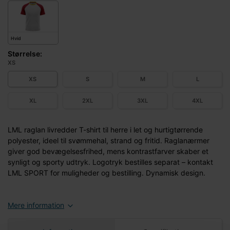
Hvid
Størrelse:
XS
XS
S
M
L
XL
2XL
3XL
4XL
LML raglan livredder T-shirt til herre i let og hurtigtørrende
polyester, ideel til svømmehal, strand og fritid. Raglanærmer
giver god bevægelsesfrihed, mens kontrastfarver skaber et
synligt og sporty udtryk. Logotryk bestilles separat – kontakt
LML SPORT for muligheder og bestilling. Dynamisk design.
Mere information