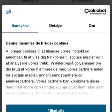
Information
Specifikationer
Produktbeskrivelse
Samtykke
Detaljer
Om
LML raglan livredder T-shirt til herre kombinerer
funktionalitet med et sporty og genkendeligt design, der
er velegnet til professionel brug i svømmehaller, ved pool
og på stranden. T-shirten er fremstillet i let og
Denne hjemmeside bruger cookies
hurtigtørrende polyester, som sikrer høj komfort under
Vi bruger cookies til at tilpasse vores indhold og
aktivitet i varme og fugtige omgivelser. Raglanærmerne
annoncer, til at vise dig funktioner til sociale medier og til
giver øget bevægelsesfrihed i skuldre og arme, hvilket gør
at analysere vores trafik. Vi deler også oplysninger om
modellen ideel til aktivt arbejde. Det karakteristiske
farvespil mellem krop og ærmer skaber et synligt og
din brug af vores hjemmeside med vores partnere inden
dynamisk udtryk, der egner sig godt til livreddertjeneste.
for sociale medier, annonceringspartnere og
Der er mulighed for logotryk, som bidrager til et ensartet
analysepartnere. Vores partnere kan kombinere disse
og professionelt look. Logotryk bestilles separat – kontakt
data med andre oplysninger, du har givet dem, eller som
LML SPORT for muligheder og bestilling. Fås i flere farver
de har indsamlet fra din brug af deres tjenester.
og størrelser og er velegnet som en del af en samlet
personaleløsning.
Funktioner
Tillad alle