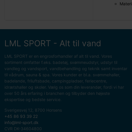
Materi
LML SPORT - Alt til vand
LML SPORT er en engrosforhandler af alt til vand. Vores
sortiment omfatter f.eks. badetøj, svømmeudstyr, udstyr til
vandleg og vandsport, vandbehandling og teknik samt inventar
til vådrum, sauna & spa. Vores kunder er bl.a. svømmehaller,
badelande, friluftsbade, campingpladser, feriecentre,
idrætshaller og skoler. Vælg os som din leverandør, fordi vi har
over 50 års erfaring i branchen og tilbyder den højeste
ekspertise og bedste service.
Sverigesvej 12, 8700 Horsens
+45 86 93 39 22
info@lml-sport.dk
CVR DK-34604800