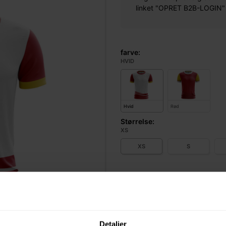
linket "OPRET B2B-LOGIN" øv
farve:
HVID
Hvid
Rød
Størrelse:
XS
XS
S
LML livredder T-shirt til dame me
svømmehal, strand og fritid. Fe
logo integreres i stoffet for et
Sporty og synligt design. OBS:
Detaljer