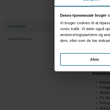
Denne hjemmeside bruger c
Vi bruger cookies til at tilpas
Information
vores trafik. Vi deler også 
Produktbe
annonceringspartnere og anal
Specifikationer
LML livredd
dem, eller som de har indsaml
vigtigt. De
Modellen gi
resultat, 
arbejde og 
Afvis
farvekombi
Funktione
Mærke
Kategor
Modelt
Fit: Re
Foring
Snit/p