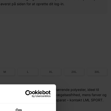
erst på siden for at oprette dit log-in.
M
L
XL
2XL
3XL
d individuelt design i let og hurtigtørrende polyester, ideel til
minin pasform sikrer komfort og bevægelsesfrihed, mens farver og
 holdbart udtryk. Logotryk bestilles separat – kontakt LML SPORT.
 Billede af damemodel mangler pt.
Om