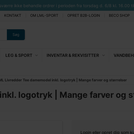
rre ikke behandle ordrer i perioden fra torsdag d. 6/8 kl. 16.00 til 
KONTAKT
OM LML-SPORT
OPRET B2B-LOGIN
BECO SHOP
Søg
LEG & SPORT
INVENTAR & REKVISITTER
VANDBEHA
ML Livredder Tee damemodel inkl. logotryk | Mange farver og størrelser
kl. logotryk | Mange farver og s
Login eller opret dig som k