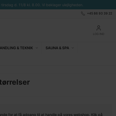
tirsdag d. 11/8 kl. 8.00. Vi beklager ulejligheden.
+45 86 93 39 22
LOG IND
NDLING & TEKNIK
SAUNA & SPA
tørrelser
unde for at få adgang til at handle på vores webshop. Klik på