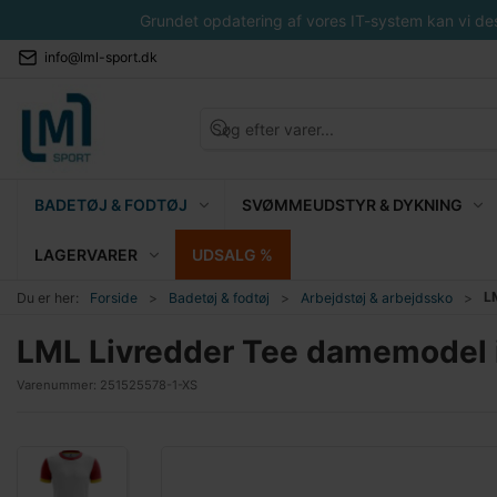
Grundet opdatering af vores IT-system kan vi desvæ
info@lml-sport.dk
BADETØJ & FODTØJ
SVØMMEUDSTYR & DYKNING
LAGERVARER
UDSALG %
L
Du er her:
Forside
Badetøj & fodtøj
Arbejdstøj & arbejdssko
LML Livredder Tee damemodel in
Varenummer:
251525578-1-XS