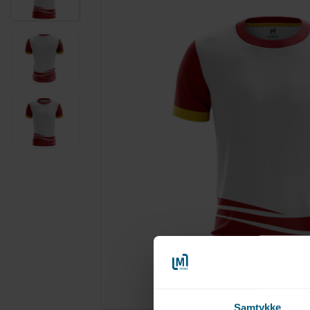
Forstør
Samtykke