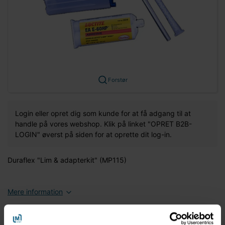
Forstør
Login eller opret dig som kunde for at få adgang til at
handle på vores webshop. Klik på linket "OPRET B2B-
LOGIN" øverst på siden for at oprette dit log-in.
Duraflex "Lim & adapterkit" (MP115)
Mere information
Information
Specifikationer