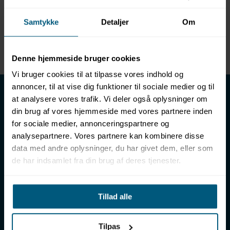
Samtykke
Detaljer
Om
Produktinformation
Duraflex: Lim- & adapterkit (MP115)
Denne hjemmeside bruger cookies
Vi bruger cookies til at tilpasse vores indhold og
LML SPORT - Alt til vand
annoncer, til at vise dig funktioner til sociale medier og til
at analysere vores trafik. Vi deler også oplysninger om
LML SPORT er en engrosforhandler af alt til vand. Vores
din brug af vores hjemmeside med vores partnere inden
sortiment omfatter f.eks. badetøj, svømmeudstyr, udstyr til
for sociale medier, annonceringspartnere og
vandleg og vandsport, vandbehandling og teknik samt inventar
analysepartnere. Vores partnere kan kombinere disse
til vådrum, sauna & spa. Vores kunder er bl.a. svømmehaller,
data med andre oplysninger, du har givet dem, eller som
badelande, friluftsbade, campingpladser, feriecentre,
de har indsamlet fra din brug af deres tjenester.
idrætshaller og skoler. Vælg os som din leverandør, fordi vi har
over 50 års erfaring i branchen og tilbyder den højeste
ekspertise og bedste service.
Tillad alle
Sverigesvej 12, 8700 Horsens
+45 86 93 39 22
info@lml-sport.dk
Tilpas