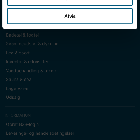
CVR DK-34604800
Afvis
KATEGORIER
Badetøj & fodtøj
Svømmeudstyr & dykning
Leg & sport
Inventar & rekvisitter
Vandbehandling & teknik
Sauna & spa
Lagervarer
Udsalg
INFORMATION
Opret B2B-login
Leverings- og handelsbetingelser