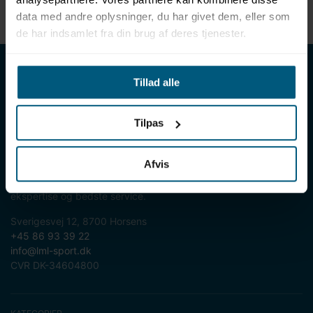
Bemærk: Kun til rekreativ brug
data med andre oplysninger, du har givet dem, eller som
de har indsamlet fra din brug af deres tjenester.
LML SPORT - Alt til vand
Tillad alle
LML SPORT er en engrosforhandler af alt til vand. Vores
sortiment omfatter f.eks. badetøj, svømmeudstyr, udstyr til
vandleg og vandsport, vandbehandling og teknik samt inventar
Tilpas
til vådrum, sauna & spa. Vores kunder er bl.a. svømmehaller,
badelande, friluftsbade, campingpladser, feriecentre,
Afvis
idrætshaller og skoler. Vælg os som din leverandør, fordi vi har
over 50 års erfaring i branchen og tilbyder den højeste
ekspertise og bedste service.
Sverigesvej 12, 8700 Horsens
+45 86 93 39 22
info@lml-sport.dk
CVR DK-34604800