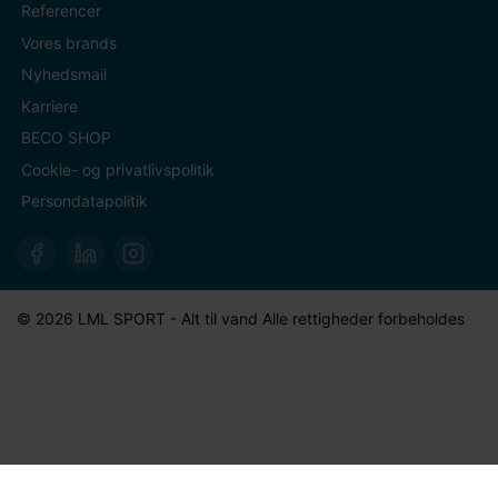
Referencer
Vores brands
Nyhedsmail
Karriere
BECO SHOP
Cookie- og privatlivspolitik
Persondatapolitik
© 2026 LML SPORT - Alt til vand Alle rettigheder forbeholdes