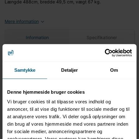
Længde 488cm, bredde 49,5 cm, vægt 67 kg.
Mere information
Information
Specifikationer
Produktbeskrivelse
Duraflex Vippebræt 16' (16-DX)
Samtykke
Detaljer
Om
Materiale: Duralaluminium (6070-T6)
Mål: Længde 488 cm, bredde 49,5 cm, Vægt 67 kg
Helstøbt med 8 stabiliserende ribber og
Denne hjemmeside bruger cookies
torsionboksekstrudering
Vi bruger cookies til at tilpasse vores indhold og
Tilspidset fra omdrejningspunktet til springpunkt
Gummikanaler inden for rullens justerbarhed
annoncer, til at vise dig funktioner til sociale medier og til
Fyldespænding: 50,00 psi
at analysere vores trafik. Vi deler også oplysninger om
Afskærmet mod korrosion ved termisk hærdning af
din brug af vores hjemmeside med vores partnere inden
epoxyharpiks
for sociale medier, annonceringspartnere og
Skridhæmmende overflade
analysepartnere. Vores partnere kan kombinere disse