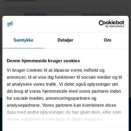
Information
Specifikationer
Produktinformation
Samtykke
Detaljer
Om
Fortøjringsreb til fortøjring af Aquaglide-baner i
bassiner
Sælges per meter
Denne hjemmeside bruger cookies
7 mm tykt
Rød signalfarve
Vi bruger cookies til at tilpasse vores indhold og
Brudstyrke: 300 kg
annoncer, til at vise dig funktioner til sociale medier og til
Meget elastisk - skånsomt mod modulerne
at analysere vores trafik. Vi deler også oplysninger om
din brug af vores hjemmeside med vores partnere inden
for sociale medier, annonceringspartnere og
LML SPORT - Alt til vand
analysepartnere. Vores partnere kan kombinere disse
data med andre oplysninger, du har givet dem, eller som
LML SPORT er en engrosforhandler af alt til vand. Vores
de har indsamlet fra din brug af deres tjenester.
sortiment omfatter f.eks. badetøj, svømmeudstyr, udstyr til
vandleg og vandsport, vandbehandling og teknik samt inventar