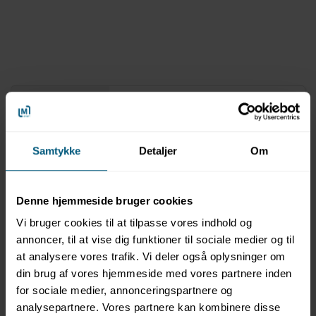
Information
Specifikationer
Dokumenter
Aquaglide El Jefe TR
Samtykke
Detaljer
Om
Dimensioner: L15,36 x B6,10 x H6,03 m
Denne hjemmeside bruger cookies
Antal brugere (børn/voksne): 12/12
Maksimal belastning: 1.089 kg
Vi bruger cookies til at tilpasse vores indhold og
Minimumsdybde: 3,27 m
annoncer, til at vise dig funktioner til sociale medier og til
Sikkerhedsafstand: 4,50 m
at analysere vores trafik. Vi deler også oplysninger om
Vægt: 642 kg
din brug af vores hjemmeside med vores partnere inden
Med TRiB: Integreret, solcelledrevet trykmåler, som
for sociale medier, annonceringspartnere og
gør det nemt at aflæse, om modulet har det rette
lufttryk
analysepartnere. Vores partnere kan kombinere disse