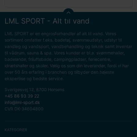
LML SPORT - Alt til vand
LML SPORT er en engrosforhandler af alt til vand. Vores
sortiment omfatter f.eks. badetøj, svømmeudstyr, udstyr til
vandleg og vandsport, vandbehandling og teknik samt inventar
til vådrum, sauna & spa. Vores kunder er bl.a. svømmehaller,
badelande, friluftsbade, campingpladser, feriecentre,
idrætshaller og skoler. Vælg os som din leverandør, fordi vi har
over 50 års erfaring i branchen og tilbyder den højeste
ekspertise og bedste service.
Sverigesvej 12, 8700 Horsens
+45 86 93 39 22
info@lml-sport.dk
CVR DK-34604800
KATEGORIER