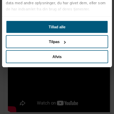
Kan bruges sammen med
Aquaglide El Jefe TR-
data med andre oplysninger, du har givet dem, eller som
sprinklersystem
og
Aquaglide El Jefe TR-klatrevæg
de har indsamlet fra din brug af deres tjenester.
Tillad alle
Tilpas
Afvis