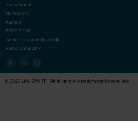
Vores brands
Nyhedsmail
Karriere
BECO SHOP
Cookie- og privatlivspolitik
Persondatapolitik
© 2026 LML SPORT - Alt til vand Alle rettigheder forbeholdes