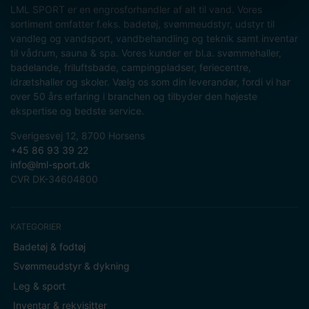
LML SPORT er en engrosforhandler af alt til vand. Vores
sortiment omfatter f.eks. badetøj, svømmeudstyr, udstyr til
vandleg og vandsport, vandbehandling og teknik samt inventar
til vådrum, sauna & spa. Vores kunder er bl.a. svømmehaller,
badelande, friluftsbade, campingpladser, feriecentre,
idrætshaller og skoler. Vælg os som din leverandør, fordi vi har
over 50 års erfaring i branchen og tilbyder den højeste
ekspertise og bedste service.
Sverigesvej 12, 8700 Horsens
+45 86 93 39 22
info@lml-sport.dk
CVR DK-34604800
KATEGORIER
Badetøj & fodtøj
Svømmeudstyr & dykning
Leg & sport
Inventar & rekvisitter