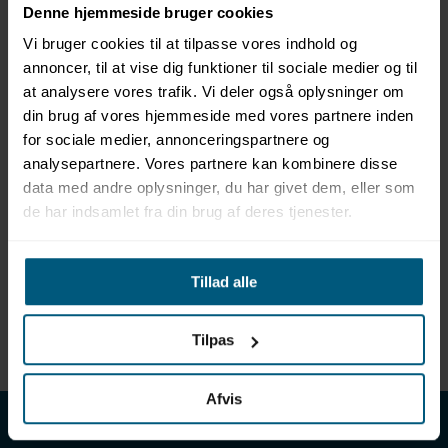
Denne hjemmeside bruger cookies
Vi bruger cookies til at tilpasse vores indhold og
annoncer, til at vise dig funktioner til sociale medier og til
at analysere vores trafik. Vi deler også oplysninger om
din brug af vores hjemmeside med vores partnere inden
Information
Specifikationer
for sociale medier, annonceringspartnere og
analysepartnere. Vores partnere kan kombinere disse
data med andre oplysninger, du har givet dem, eller som
Produktinformation
de har indsamlet fra din brug af deres tjenester.
Mærke: Aquaglide
Model: Vertikalt fortøjringsreb
Til fortøjring af Aquaglide-moduler i open water -
Tillad alle
vertikal fortøjring
Leveres inklusiv 1 stk bungee, 1 stk quick link, 1 stk
31 cm reb, 1 stk flyder og 1 stk karabinhage
Tilpas
Afvis
LML SPORT - Alt til vand