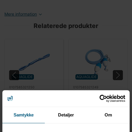
Mere information
Relaterede produkter
AQUAGLIDE
AQUAGLIDE
0107585321250
0107585321249
Fortøjringsreb 31 cm 10
Fortøjringsreb -
stk til vandpark |
horisontalt til vandpark |
Aquaglide
Aquaglide
Samtykke
Detaljer
Om