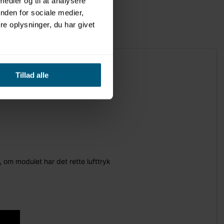
 medier og til at analysere
nden for sociale medier,
e oplysninger, du har givet
Tillad alle
 om modulet har det rette lufttryk