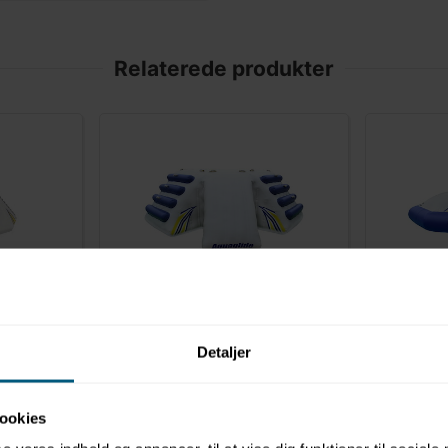
Relaterede produkter
AQUAGLIDE
AQUAGLI
0107585221103
0107585222
rk |
Quarterback modul til vandpark
Double Ic
| Aquaglide
vandpark 
Detaljer
ookies