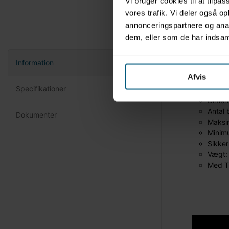
Vi bruger cookies til at tilpas
vores trafik. Vi deler også 
annonceringspartnere og anal
dem, eller som de har indsaml
Information
Aqua
Afvis
Specifikationer
Dimen
Antal 
Dokumenter
Maksim
Minim
Sikke
Vægt:
Med TR