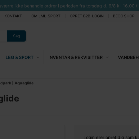
rre ikke behandle ordrer i perioden fra torsdag d. 6/8 kl. 16.00 til 
KONTAKT
OM LML-SPORT
OPRET B2B-LOGIN
BECO SHOP
Søg
LEG & SPORT
INVENTAR & REKVISITTER
VANDBEHA
ndpark | Aquaglide
glide
Login eller opret dig som k