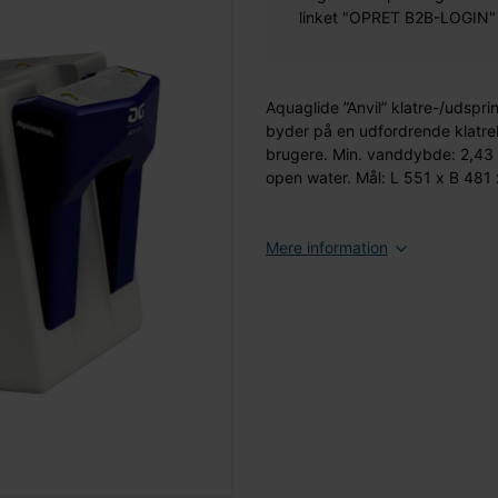
linket "OPRET B2B-LOGIN" øv
Aquaglide ”Anvil” klatre-/udspr
byder på en udfordrende klatreb
brugere. Min. vanddybde: 2,43 m
open water. Mål: L 551 x B 481
Mere information