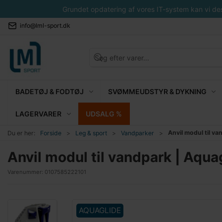
Grundet opdatering af vores IT-system kan vi desvæ
info@lml-sport.dk
BADETØJ & FODTØJ
SVØMMEUDSTYR & DYKNING
LAGERVARER
UDSALG %
Anvil modul til va
Du er her:
Forside
Leg & sport
Vandparker
Anvil modul til vandpark | Aqua
Varenummer:
0107585222101
AQUAGLIDE