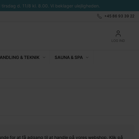
tirsdag d. 11/8 kl. 8.00. Vi beklager ulejligheden.
+45 86 93 39 22
LOG IND
NDLING & TEKNIK
SAUNA & SPA
unde for at få adgang til at handle på vores webshop. Klik på