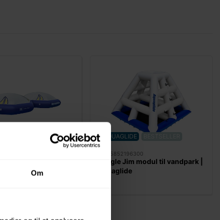
DE
AQUAGLIDE
BESTSELLER
153
01075852196300
ecap modul til
Jungle Jim modul til vandpark |
| Aquaglide
Aquaglide
Om