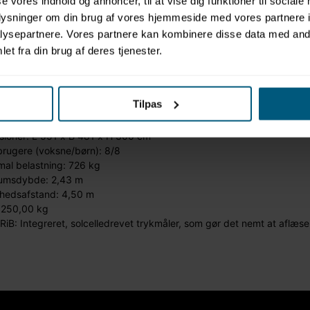
se vores indhold og annoncer, til at vise dig funktioner til sociale
oplysninger om din brug af vores hjemmeside med vores partnere i
ysepartnere. Vores partnere kan kombinere disse data med andr
et fra din brug af deres tjenester.
glide Anvil
Tilpas
sioner: L 551 x B 481 x H 300 cm
brugere (voksne/børn): 8/8
al belastning: 726 kg
umsdybde: 2,43 m
rhedsafstand: 4,50 m
 250,00 kg
iB: Integreret, solcelledrevet trykmåler, som gør det nemt at aflæse,