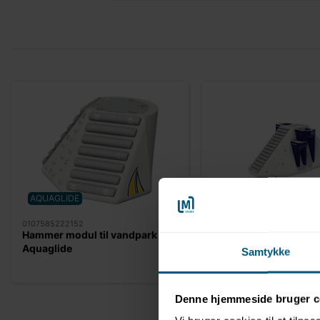
AQUAGLIDE
AQUAGLIDE
0107585222152
0107585222150
Hammer modul til vandpark |
Thor modul til vandpa
Aquaglide
Aquaglide
Samtykke
Denne hjemmeside bruger c