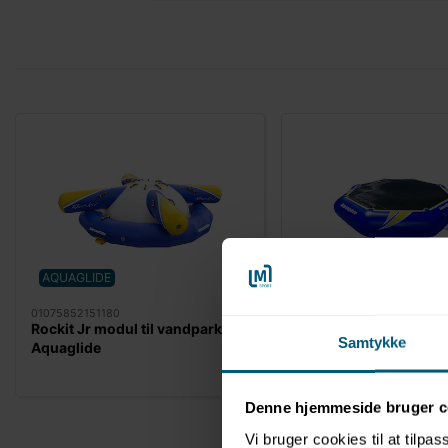
AQUAGLIDE
AQUAGLIDE
01075852151180
0107585219623
Rockit Jr modul til vandpark |
Rebound 20 modul til
Samtykke
Aquaglide
| Aquaglide
Denne hjemmeside bruger c
Vi bruger cookies til at tilpas