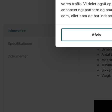
vores trafik. Vi deler også 
annonceringspartnere og anal
dem, eller som de har indsaml
Information
Aqu
Afvis
Specifikationer
Dimen
Antal 
Dokumenter
Maksim
Minim
Sikke
Vægt: