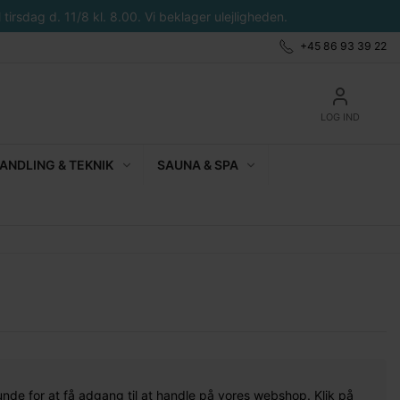
tirsdag d. 11/8 kl. 8.00. Vi beklager ulejligheden.
+45 86 93 39 22
LOG IND
NDLING & TEKNIK
SAUNA & SPA
unde for at få adgang til at handle på vores webshop. Klik på