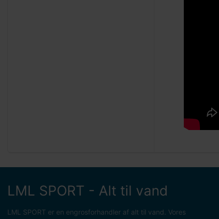
LML SPORT - Alt til vand
LML SPORT er en engrosforhandler af alt til vand. Vores