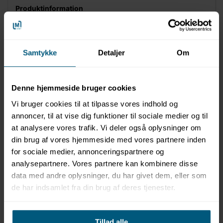
Produktinformation
PVC T-stykke 90°
Indvendig limning
PN16 d12-d160
Samtykke
Detaljer
Om
PN10 d200-d315
PN6 d400
Denne hjemmeside bruger cookies
Vi bruger cookies til at tilpasse vores indhold og
Artikel nummer
annoncer, til at vise dig funktioner til sociale medier og til
0717TE40U-012
12
at analysere vores trafik. Vi deler også oplysninger om
0717TE40U-016
16
din brug af vores hjemmeside med vores partnere inden
0717TE40U-020
20
for sociale medier, annonceringspartnere og
0717TE40U-025
25
analysepartnere. Vores partnere kan kombinere disse
0717TE40U-032
32
data med andre oplysninger, du har givet dem, eller som
0717TE40U-040
40
de har indsamlet fra din brug af deres tjenester.
0717TE40U-050
50
0717TE40U-063
63
Tillad alle