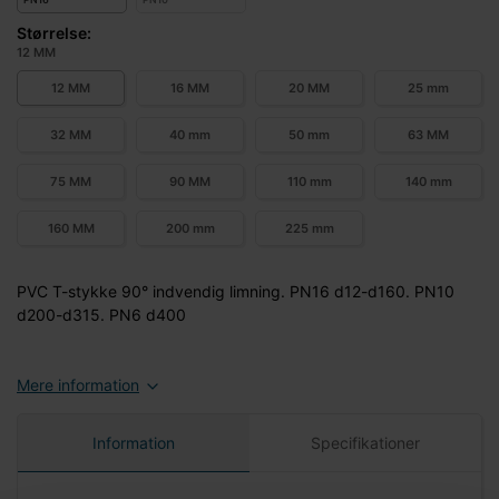
Størrelse:
12 MM
12 MM
16 MM
20 MM
25 mm
32 MM
40 mm
50 mm
63 MM
75 MM
90 MM
110 mm
140 mm
160 MM
200 mm
225 mm
PVC T-stykke 90° indvendig limning. PN16 d12-d160. PN10
d200-d315. PN6 d400
Mere information
Information
Specifikationer