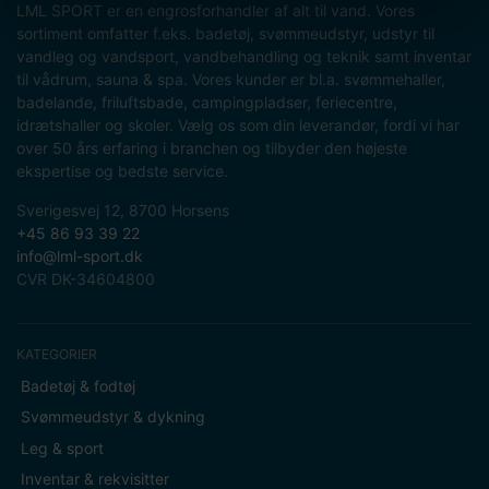
LML SPORT er en engrosforhandler af alt til vand. Vores
sortiment omfatter f.eks. badetøj, svømmeudstyr, udstyr til
vandleg og vandsport, vandbehandling og teknik samt inventar
til vådrum, sauna & spa. Vores kunder er bl.a. svømmehaller,
badelande, friluftsbade, campingpladser, feriecentre,
idrætshaller og skoler. Vælg os som din leverandør, fordi vi har
over 50 års erfaring i branchen og tilbyder den højeste
ekspertise og bedste service.
Sverigesvej 12, 8700 Horsens
+45 86 93 39 22
info@lml-sport.dk
CVR DK-34604800
KATEGORIER
Badetøj & fodtøj
Svømmeudstyr & dykning
Leg & sport
Inventar & rekvisitter