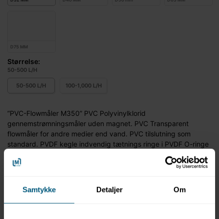
D75 MM
Størrelse:
50-500 L/H
50-500 L/H
100-1,000 L/H
”PVC-Flowmåler M350” PVC Polyvinylklorid
gennemstrømningsmåler uden magnet. PVC Transparent
flowmåler for andre medier end vand. PVC tilslutning som
standard. PVDF kegle indvendig tætnings ringe i PVDF O-ringe
i EPDM. Måleområde 50 til 60.000 l/h PN10 - maks. 40°C
Mere information
Samtykke
Detaljer
Om
Information
Specifikationer