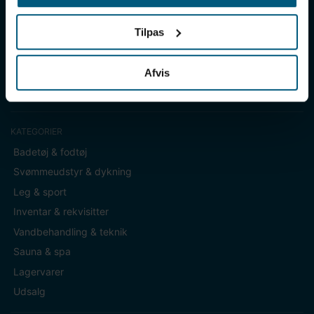
ekspertise og bedste service.
Tilpas
Sverigesvej 12, 8700 Horsens
+45 86 93 39 22
info@lml-sport.dk
Afvis
CVR DK-34604800
KATEGORIER
Badetøj & fodtøj
Svømmeudstyr & dykning
Leg & sport
Inventar & rekvisitter
Vandbehandling & teknik
Sauna & spa
Lagervarer
Udsalg