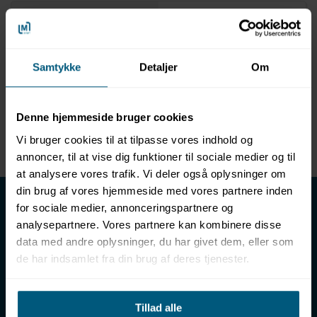
Information
Specifikationer
Produktbeskrivelse
Samtykke
Detaljer
Om
Produktnavn: Swan Pipette
Anvendelse: Laboratoriemiljøer og svømmehaller
Denne hjemmeside bruger cookies
Designet til præcise analyseprøver
Sikrer høj præcision ved pipettering
Vi bruger cookies til at tilpasse vores indhold og
annoncer, til at vise dig funktioner til sociale medier og til
at analysere vores trafik. Vi deler også oplysninger om
din brug af vores hjemmeside med vores partnere inden
LML SPORT - Alt til vand
for sociale medier, annonceringspartnere og
analysepartnere. Vores partnere kan kombinere disse
LML SPORT er en engrosforhandler af alt til vand. Vores
sortiment omfatter f.eks. badetøj, svømmeudstyr, udstyr til
data med andre oplysninger, du har givet dem, eller som
vandleg og vandsport, vandbehandling og teknik samt inventar
de har indsamlet fra din brug af deres tjenester.
til vådrum, sauna & spa. Vores kunder er bl.a. svømmehaller,
badelande, friluftsbade, campingpladser, feriecentre,
idrætshaller og skoler. Vælg os som din leverandør, fordi vi har
Tillad alle
over 50 års erfaring i branchen og tilbyder den højeste